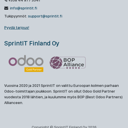
+358 44 977 3541
info@sprintit.fi
Tukipyynnöt:
support@sprintit.fi
Pyydä tarjous!
SprintIT Finland Oy
Vuosina 2020 ja 2021 SprintIT on valittu Euroopan kolmen parhaan
Odoo-toimittajan joukkoon. SprintIT on ollut Odoo Gold Partner
vuodesta 2018 lähtien, ja kuulumme myös BOP (Best Odoo Partners)
Allianceen.
Copyright © SprintIT Finland Oy 2026