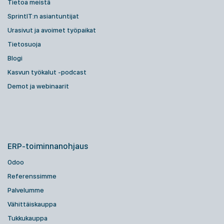
Tietoa meistä
SprintIT:n asiantuntijat
Urasivut ja avoimet työpaikat
Tietosuoja
Blogi
Kasvun työkalut -podcast
Demot ja webinaarit
ERP-toiminnanohjaus
Odoo
Referenssimme
Palvelumme
Vähittäiskauppa
Tukkukauppa