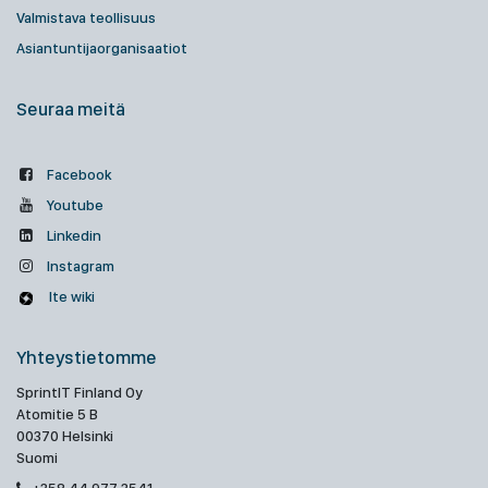
Valmistava teollisuus
Asiantuntijaorganisaatiot
Seuraa meitä
Facebook
Youtube
Linkedin
Instagram
Ite wiki
Yhteystietomme
SprintIT Finland Oy
Atomitie 5 B
00370 Helsinki
Suomi