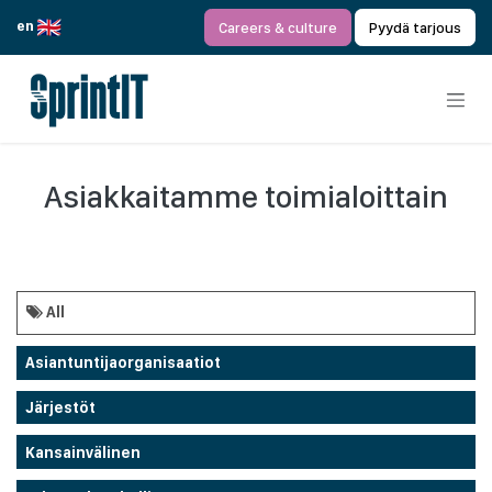
Siirry sisältöön
en
Careers & culture
Pyydä tarjous
Asiakkaitamme toimialoittain
All
Asiantuntijaorganisaatiot
Järjestöt
Kansainvälinen