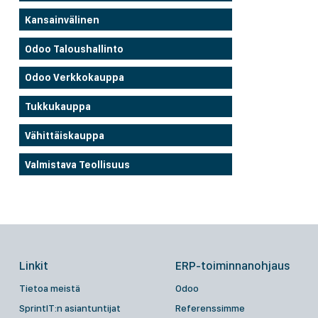
Kansainvälinen
Odoo Taloushallinto
Odoo Verkkokauppa
Tukkukauppa
Vähittäiskauppa
Valmistava Teollisuus
Linkit
ERP-toiminnanohjaus
Tietoa meistä
Odoo
SprintIT:n asiantuntijat
Referenssimme