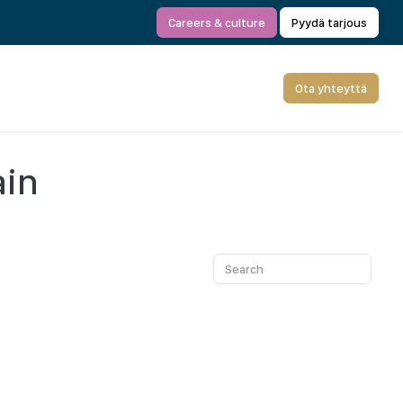
Careers & culture
Pyydä tarjous
Ota yhteyttä
ain