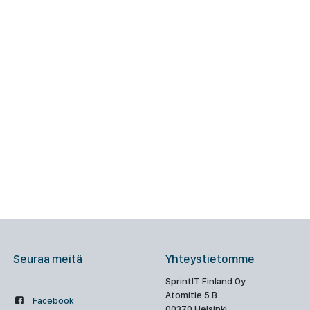
Seuraa meitä
Yhteystietomme
SprintIT Finland Oy
Atomitie 5 B
Facebook
00370 Helsinki