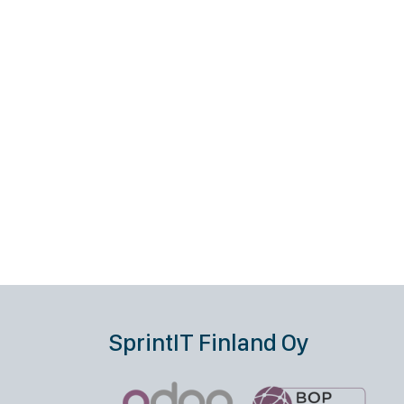
SprintIT Finland Oy