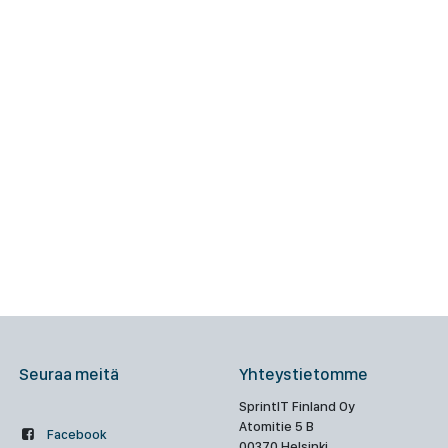
Seuraa meitä
Yhteystietomme
SprintIT Finland Oy
Atomitie 5 B
Facebook
00370 Helsinki