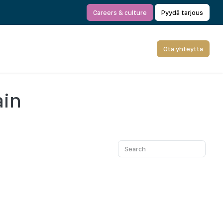
Careers & culture
Pyydä tarjous
Ota yhteyttä
ain