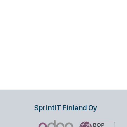
SprintIT Finland Oy