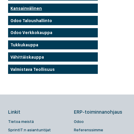
Kansainvälinen
Odoo Taloushallinto
Odoo Verkkokauppa
Tukkukauppa
Vähittäiskauppa
Valmistava Teollisuus
Linkit
ERP-toiminnanohjaus
Tietoa meistä
Odoo
SprintIT:n asiantuntijat
Referenssimme