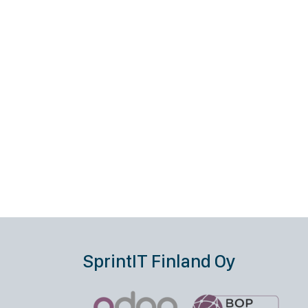
SprintIT Finland Oy