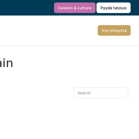
Careers & culture
Pyydä tarjous
Ota yhteyttä
ain