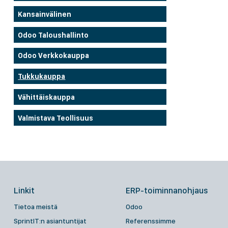
Kansainvälinen
Odoo Taloushallinto
Odoo Verkkokauppa
Tukkukauppa
Vähittäiskauppa
Valmistava Teollisuus
Linkit
ERP-toiminnanohjaus
Tietoa meistä
Odoo
SprintIT:n asiantuntijat
Referenssimme