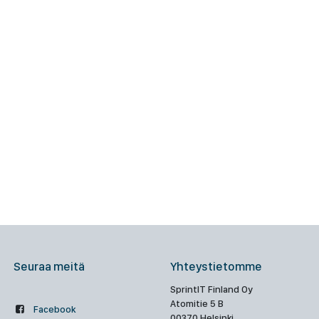
Seuraa meitä
Yhteystietomme
SprintIT Finland Oy
Atomitie 5 B
Facebook
00370 Helsinki