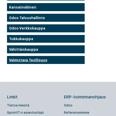
Kansainvälinen
Odoo Taloushallinto
Odoo Verkkokauppa
Tukkukauppa
Vähittäiskauppa
Valmistava Teollisuus
Linkit
ERP-toiminnanohjaus
Tietoa meistä
Odoo
SprintIT:n asiantuntijat
Referenssimme