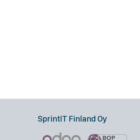
SprintIT Finland Oy