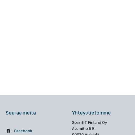
Seuraa meitä
Yhteystietomme
SprintIT Finland Oy
Atomitie 5 B
Facebook
00370 Helsinki