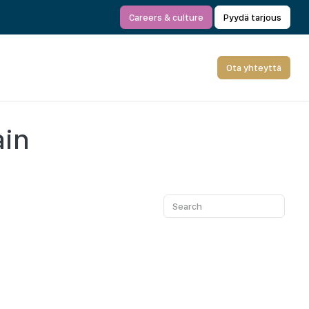
Careers & culture
Pyydä tarjous
Ota yhteyttä
ain