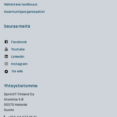
Valmistava teollisuus
Asiantuntijaorganisaatiot
Seuraa meitä
Facebook
Youtube
Linkedin
Instagram
Ite wiki
Yhteystietomme
SprintIT Finland Oy
Atomitie 5 B
00370 Helsinki
Suomi