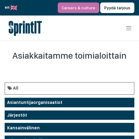
Siirry sisältöön
en
Careers & culture
Pyydä tarjous
Asiakkaitamme toimialoittain
All
Asiantuntijaorganisaatiot
Järjestöt
Kansainvälinen