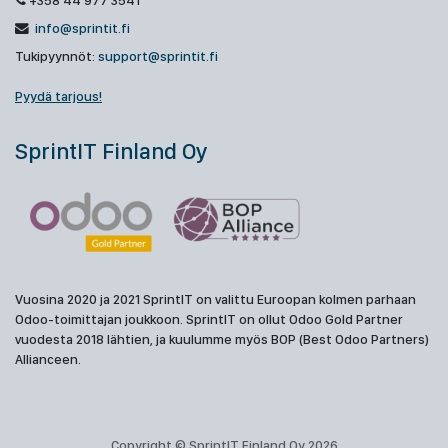
+358 44 977 3541
info@sprintit.fi
Tukipyynnöt:
support@sprintit.fi
Pyydä tarjous!
SprintIT Finland Oy
Vuosina 2020 ja 2021 SprintIT on valittu Euroopan kolmen parhaan
Odoo-toimittajan joukkoon. SprintIT on ollut Odoo Gold Partner
vuodesta 2018 lähtien, ja kuulumme myös BOP (Best Odoo Partners)
Allianceen.
Copyright © SprintIT Finland Oy 2026