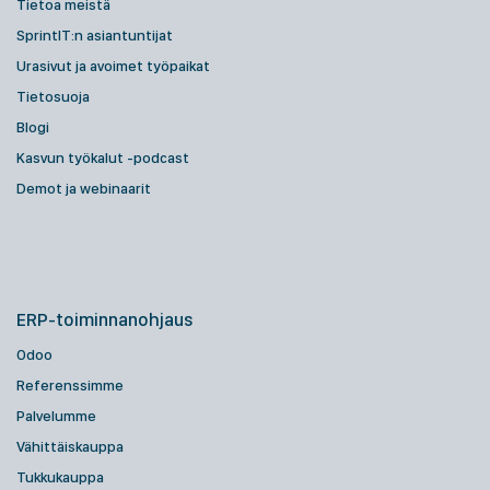
Tietoa meistä
SprintIT:n asiantuntijat
Urasivut ja avoimet työpaikat
Tietosuoja
Blogi
Kasvun työkalut -podcast
Demot ja webinaarit
ERP-toiminnanohjaus
Odoo
Referenssimme
Palvelumme
Vähittäiskauppa
Tukkukauppa