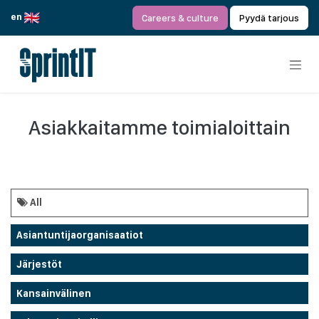
Siirry sisältöön
en
Careers & culture
Pyydä tarjous
Asiakkaitamme toimialoittain
All
Asiantuntijaorganisaatiot
Järjestöt
Kansainvälinen