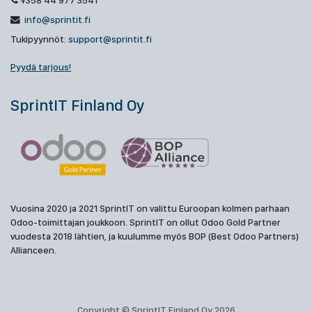
+358 44 977 3541
info@sprintit.fi
Tukipyynnöt:
support@sprintit.fi
Pyydä tarjous!
SprintIT Finland Oy
Vuosina 2020 ja 2021 SprintIT on valittu Euroopan kolmen parhaan
Odoo-toimittajan joukkoon. SprintIT on ollut Odoo Gold Partner
vuodesta 2018 lähtien, ja kuulumme myös BOP (Best Odoo Partners)
Allianceen.
Copyright © SprintIT Finland Oy 2026