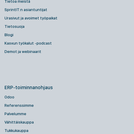
Tietoa meistä
SprintIT:n asiantuntijat
Urasivut ja avoimet työpaikat
Tietosuoja
Blogi
Kasvun työkalut -podcast
Demot ja webinaarit
ERP-toiminnanohjaus
Odoo
Referenssimme
Palvelumme
Vähittäiskauppa
Tukkukauppa