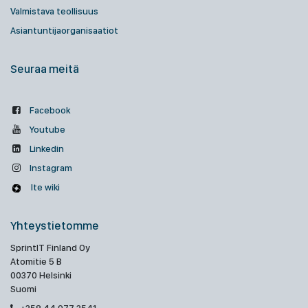
Valmistava teollisuus
Asiantuntijaorganisaatiot
Seuraa meitä
Facebook
Youtube
Linkedin
Instagram
Ite wiki
Yhteystietomme
SprintIT Finland Oy
Atomitie 5 B
00370 Helsinki
Suomi