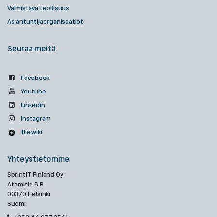
Valmistava teollisuus
Asiantuntijaorganisaatiot
Seuraa meitä
Facebook
Youtube
Linkedin
Instagram
Ite wiki
Yhteystietomme
SprintIT Finland Oy
Atomitie 5 B
00370 Helsinki
Suomi