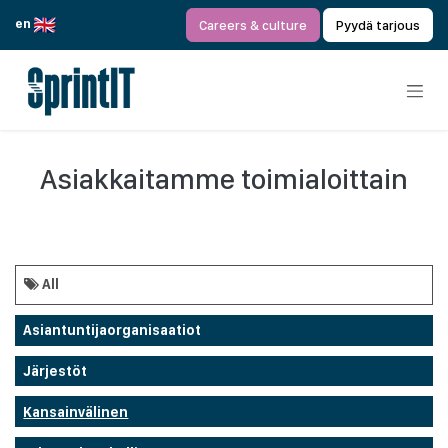
Siirry sisältöön
en
Careers & culture
Pyydä tarjous
Asiakkaitamme toimialoittain
All
Asiantuntijaorganisaatiot
Järjestöt
Kansainvälinen