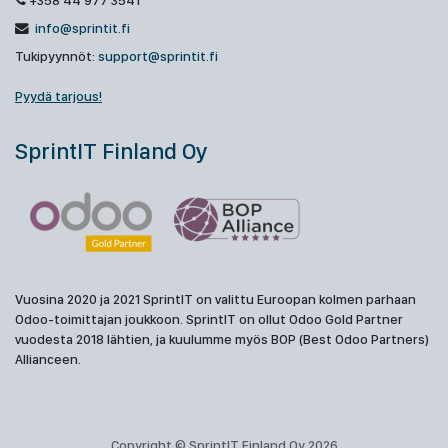
+358 44 977 3541
info@sprintit.fi
Tukipyynnöt:
support@sprintit.fi
Pyydä tarjous!
SprintIT Finland Oy
Vuosina 2020 ja 2021 SprintIT on valittu Euroopan kolmen parhaan
Odoo-toimittajan joukkoon. SprintIT on ollut Odoo Gold Partner
vuodesta 2018 lähtien, ja kuulumme myös BOP (Best Odoo Partners)
Allianceen.
Copyright © SprintIT Finland Oy 2026