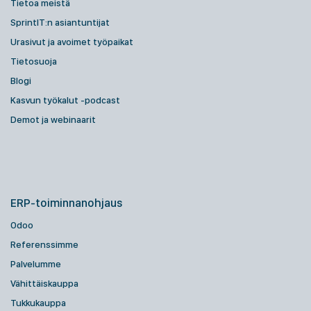
Tietoa meistä
SprintIT:n asiantuntijat
Urasivut ja avoimet työpaikat
Tietosuoja
Blogi
Kasvun työkalut -podcast
Demot ja webinaarit
ERP-toiminnanohjaus
Odoo
Referenssimme
Palvelumme
Vähittäiskauppa
Tukkukauppa