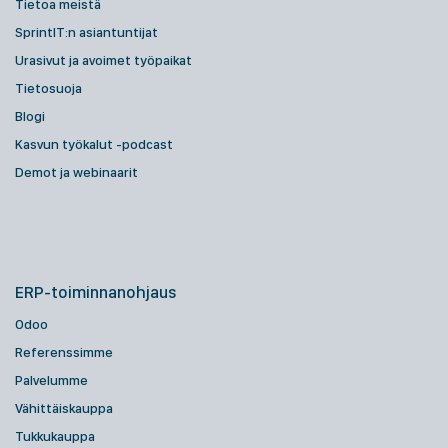
Tietoa meistä
SprintIT:n asiantuntijat
Urasivut ja avoimet työpaikat
Tietosuoja
Blogi
Kasvun työkalut -podcast
Demot ja webinaarit
ERP-toiminnanohjaus
Odoo
Referenssimme
Palvelumme
Vähittäiskauppa
Tukkukauppa