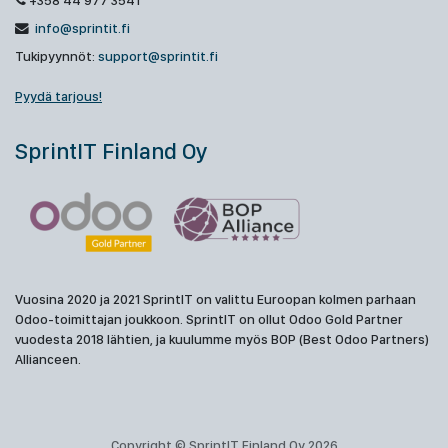
+358 44 977 3541
info@sprintit.fi
Tukipyynnöt:
support@sprintit.fi
Pyydä tarjous!
SprintIT Finland Oy
Vuosina 2020 ja 2021 SprintIT on valittu Euroopan kolmen parhaan
Odoo-toimittajan joukkoon. SprintIT on ollut Odoo Gold Partner
vuodesta 2018 lähtien, ja kuulumme myös BOP (Best Odoo Partners)
Allianceen.
Copyright © SprintIT Finland Oy 2026