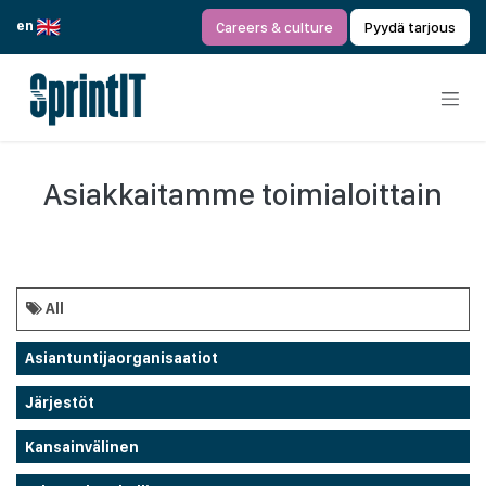
Siirry sisältöön
en
Careers & culture
Pyydä tarjous
Asiakkaitamme toimialoittain
All
Asiantuntijaorganisaatiot
Järjestöt
Kansainvälinen