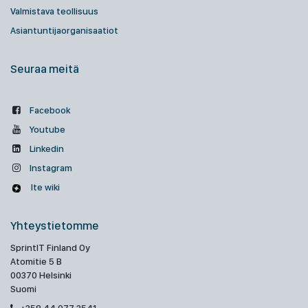
Valmistava teollisuus
Asiantuntijaorganisaatiot
Seuraa meitä
Facebook
Youtube
Linkedin
Instagram
Ite wiki
Yhteystietomme
SprintIT Finland Oy
Atomitie 5 B
00370 Helsinki
Suomi