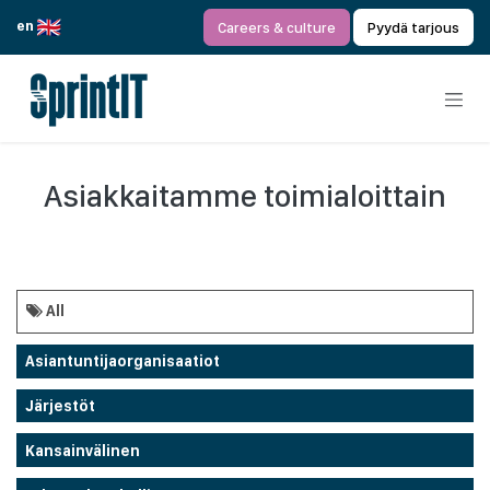
Siirry sisältöön
en
Careers & culture
Pyydä tarjous
Asiakkaitamme toimialoittain
All
Asiantuntijaorganisaatiot
Järjestöt
Kansainvälinen