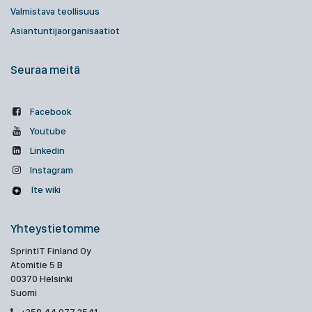
Valmistava teollisuus
Asiantuntijaorganisaatiot
Seuraa meitä
Facebook
Youtube
Linkedin
Instagram
Ite wiki
Yhteystietomme
SprintIT Finland Oy
Atomitie 5 B
00370 Helsinki
Suomi