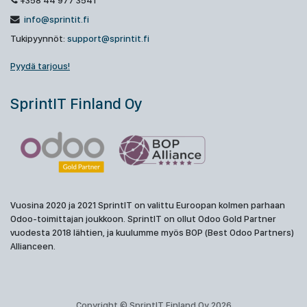
+358 44 977 3541
info@sprintit.fi
Tukipyynnöt:
support@sprintit.fi
Pyydä tarjous!
SprintIT Finland Oy
Vuosina 2020 ja 2021 SprintIT on valittu Euroopan kolmen parhaan
Odoo-toimittajan joukkoon. SprintIT on ollut Odoo Gold Partner
vuodesta 2018 lähtien, ja kuulumme myös BOP (Best Odoo Partners)
Allianceen.
Copyright © SprintIT Finland Oy 2026