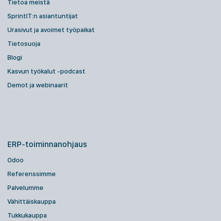
Tietoa meistä
SprintIT:n asiantuntijat
Urasivut ja avoimet työpaikat
Tietosuoja
Blogi
Kasvun työkalut -podcast
Demot ja webinaarit
ERP-toiminnanohjaus
Odoo
Referenssimme
Palvelumme
Vähittäiskauppa
Tukkukauppa