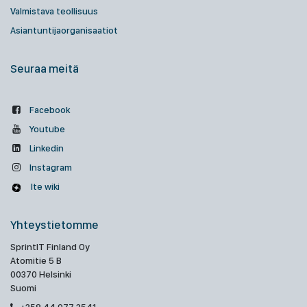
Valmistava teollisuus
Asiantuntijaorganisaatiot
Seuraa meitä
Facebook
Youtube
Linkedin
Instagram
Ite wiki
Yhteystietomme
SprintIT Finland Oy
Atomitie 5 B
00370 Helsinki
Suomi