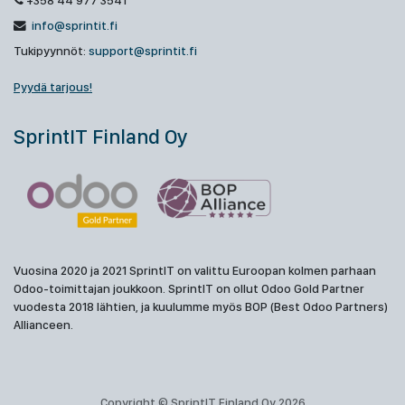
+358 44 977 3541
info@sprintit.fi
Tukipyynnöt:
support@sprintit.fi
Pyydä tarjous!
SprintIT Finland Oy
Vuosina 2020 ja 2021 SprintIT on valittu Euroopan kolmen parhaan
Odoo-toimittajan joukkoon. SprintIT on ollut Odoo Gold Partner
vuodesta 2018 lähtien, ja kuulumme myös BOP (Best Odoo Partners)
Allianceen.
Copyright © SprintIT Finland Oy 2026