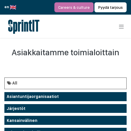
Siirry sisältöön
en
Careers & culture
Pyydä tarjous
Asiakkaitamme toimialoittain
All
Asiantuntijaorganisaatiot
Järjestöt
Kansainvälinen