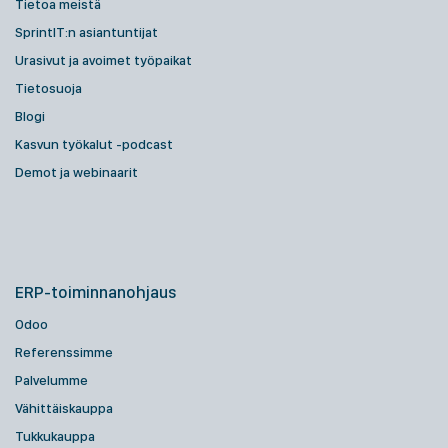
Tietoa meistä
SprintIT:n asiantuntijat
Urasivut ja avoimet työpaikat
Tietosuoja
Blogi
Kasvun työkalut -podcast
Demot ja webinaarit
ERP-toiminnanohjaus
Odoo
Referenssimme
Palvelumme
Vähittäiskauppa
Tukkukauppa