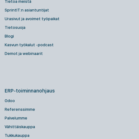
Tietoa meistä
SprintIT:n asiantuntijat
Urasivut ja avoimet työpaikat
Tietosuoja
Blogi
Kasvun työkalut -podcast
Demot ja webinaarit
ERP-toiminnanohjaus
Odoo
Referenssimme
Palvelumme
Vähittäiskauppa
Tukkukauppa