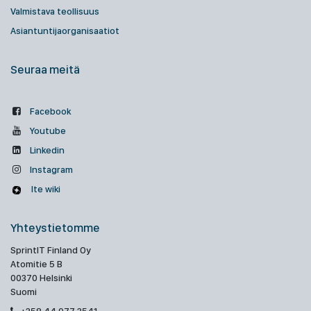
Valmistava teollisuus
Asiantuntijaorganisaatiot
Seuraa meitä
Facebook
Youtube
Linkedin
Instagram
Ite wiki
Yhteystietomme
SprintIT Finland Oy
Atomitie 5 B
00370 Helsinki
Suomi