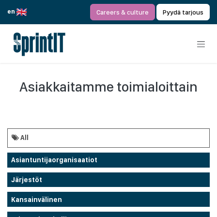
Siirry sisältöön
en
Careers & culture
Pyydä tarjous
Asiakkaitamme toimialoittain
All
Asiantuntijaorganisaatiot
Järjestöt
Kansainvälinen