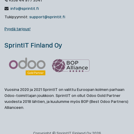
+358 44 977 3541
info@sprintit.fi
Tukipyynnöt:
support@sprintit.fi
Pyydä tarjous!
SprintIT Finland Oy
Vuosina 2020 ja 2021 SprintIT on valittu Euroopan kolmen parhaan
Odoo-toimittajan joukkoon. SprintIT on ollut Odoo Gold Partner
vuodesta 2018 lähtien, ja kuulumme myös BOP (Best Odoo Partners)
Allianceen.
Copyright © SprintIT Finland Oy 2026