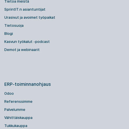
Tietoa meistä
SprintIT:n asiantuntijat
Urasivut ja avoimet työpaikat
Tietosuoja
Blogi
Kasvun työkalut -podcast
Demot ja webinaarit
ERP-toiminnanohjaus
Odoo
Referenssimme
Palvelumme
Vähittäiskauppa
Tukkukauppa