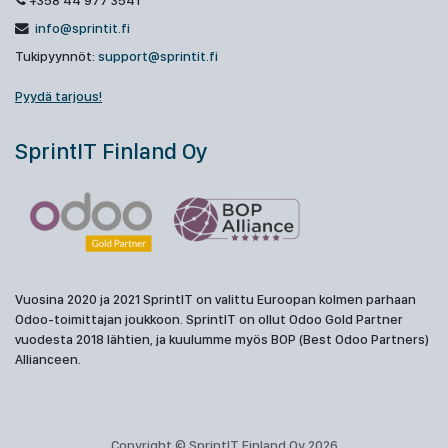
+358 44 977 3541
info@sprintit.fi
Tukipyynnöt:
support@sprintit.fi
Pyydä tarjous!
SprintIT Finland Oy
Vuosina 2020 ja 2021 SprintIT on valittu Euroopan kolmen parhaan
Odoo-toimittajan joukkoon. SprintIT on ollut Odoo Gold Partner
vuodesta 2018 lähtien, ja kuulumme myös BOP (Best Odoo Partners)
Allianceen.
Copyright © SprintIT Finland Oy 2026