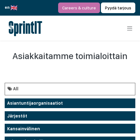
Siirry sisältöön
en
Careers & culture
Pyydä tarjous
Asiakkaitamme toimialoittain
All
Asiantuntijaorganisaatiot
Järjestöt
Kansainvälinen