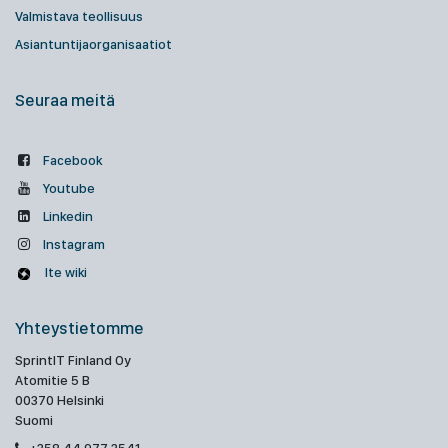
Valmistava teollisuus
Asiantuntijaorganisaatiot
Seuraa meitä
Facebook
Youtube
Linkedin
Instagram
Ite wiki
Yhteystietomme
SprintIT Finland Oy
Atomitie 5 B
00370 Helsinki
Suomi