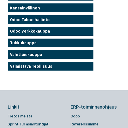
Kansainvälinen
Odoo Taloushallinto
Odoo Verkkokauppa
Tukkukauppa
Vähittäiskauppa
Valmistava Teollisuus
Linkit
ERP-toiminnanohjaus
Tietoa meistä
Odoo
SprintIT:n asiantuntijat
Referenssimme