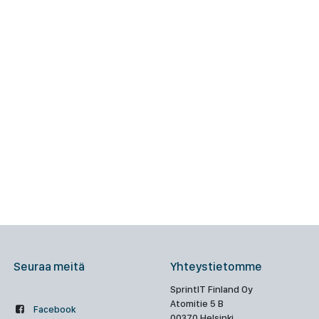
Seuraa meitä
Yhteystietomme
SprintIT Finland Oy
Atomitie 5 B
Facebook
00370 Helsinki