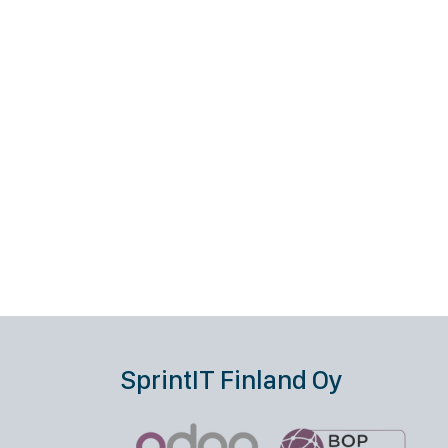
SprintIT Finland Oy