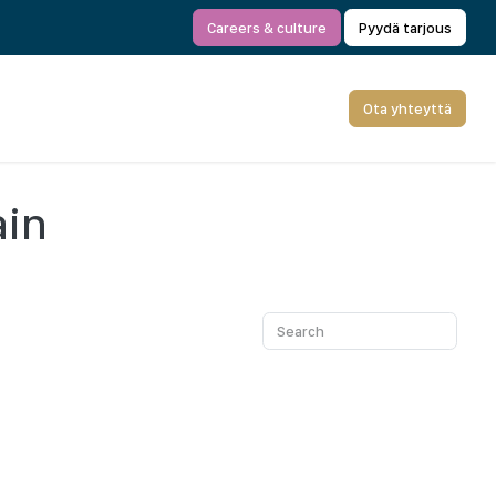
Careers & culture
Pyydä tarjous
Ota yhteyttä
ain