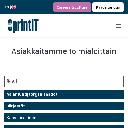
Siirry sisältöön
en
Careers & culture
Pyydä tarjous
Asiakkaitamme toimialoittain
All
Asiantuntijaorganisaatiot
Järjestöt
Kansainvälinen