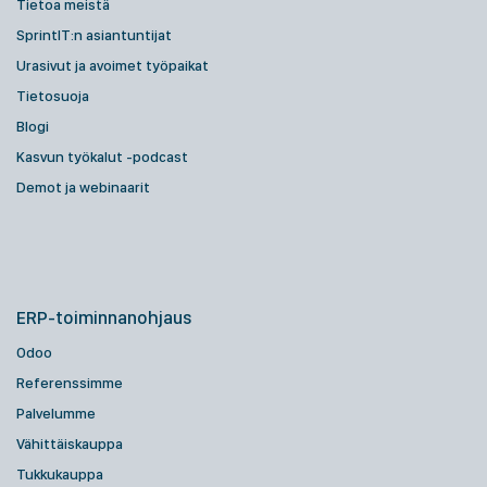
Tietoa meistä
SprintIT:n asiantuntijat
Urasivut ja avoimet työpaikat
Tietosuoja
Blogi
Kasvun työkalut -podcast
Demot ja webinaarit
ERP-toiminnanohjaus
Odoo
Referenssimme
Palvelumme
Vähittäiskauppa
Tukkukauppa