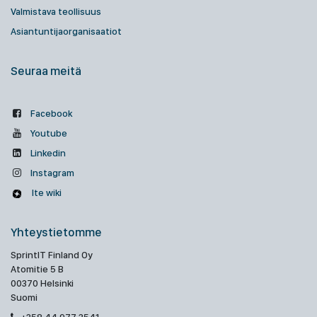
Valmistava teollisuus
Asiantuntijaorganisaatiot
Seuraa meitä
Facebook
Youtube
Linkedin
Instagram
Ite wiki
Yhteystietomme
SprintIT Finland Oy
Atomitie 5 B
00370 Helsinki
Suomi