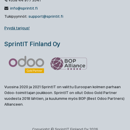
+358 44 977 3541
info@sprintit.fi
Tukipyynnöt:
support@sprintit.fi
Pyydä tarjous!
SprintIT Finland Oy
Vuosina 2020 ja 2021 SprintIT on valittu Euroopan kolmen parhaan
Odoo-toimittajan joukkoon. SprintIT on ollut Odoo Gold Partner
vuodesta 2018 lähtien, ja kuulumme myös BOP (Best Odoo Partners)
Allianceen.
Copyright © SprintIT Finland Oy 2026