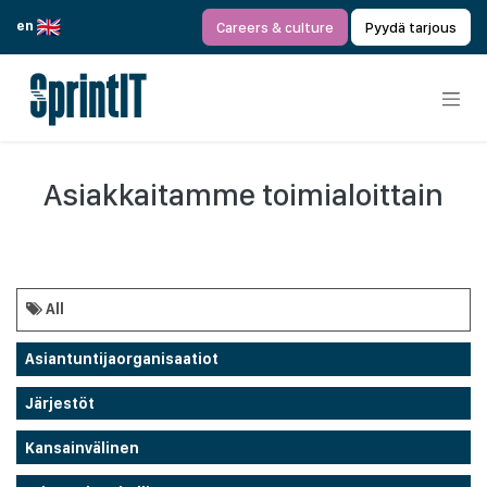
Siirry sisältöön
en
Careers & culture
Pyydä tarjous
Asiakkaitamme toimialoittain
All
Asiantuntijaorganisaatiot
Järjestöt
Kansainvälinen