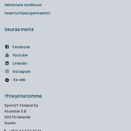
Valmistava teollisuus
Asiantuntijaorganisaatiot
Seuraa meitä
Facebook
Youtube
Linkedin
Instagram
Ite wiki
Yhteystietomme
SprintIT Finland Oy
Atomitie 5 B
00370 Helsinki
Suomi