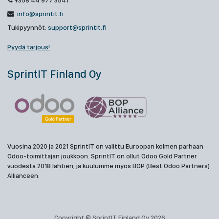
+358 44 977 3541
info@sprintit.fi
Tukipyynnöt:
support@sprintit.fi
Pyydä tarjous!
SprintIT Finland Oy
Vuosina 2020 ja 2021 SprintIT on valittu Euroopan kolmen parhaan
Odoo-toimittajan joukkoon. SprintIT on ollut Odoo Gold Partner
vuodesta 2018 lähtien, ja kuulumme myös BOP (Best Odoo Partners)
Allianceen.
Copyright © SprintIT Finland Oy 2026