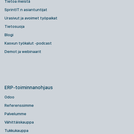
Tietoa meistä
SprintIT:n asiantuntijat
Urasivut ja avoimet työpaikat
Tietosuoja
Blogi
Kasvun työkalut -podcast
Demot ja webinaarit
ERP-toiminnanohjaus
Odoo
Referenssimme
Palvelumme
Vähittäiskauppa
Tukkukauppa