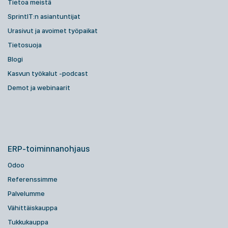
Tietoa meistä
SprintIT:n asiantuntijat
Urasivut ja avoimet työpaikat
Tietosuoja
Blogi
Kasvun työkalut -podcast
Demot ja webinaarit
ERP-toiminnanohjaus
Odoo
Referenssimme
Palvelumme
Vähittäiskauppa
Tukkukauppa