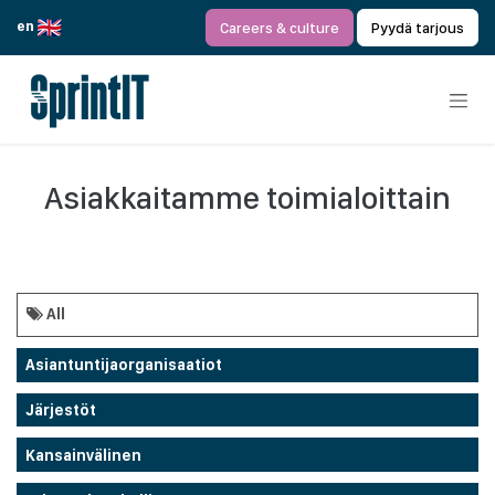
Siirry sisältöön
en
Careers & culture
Pyydä tarjous
Asiakkaitamme toimialoittain
All
Asiantuntijaorganisaatiot
Järjestöt
Kansainvälinen