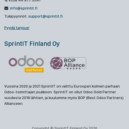
+358 44 977 3541
info@sprintit.fi
Tukipyynnöt:
support@sprintit.fi
Pyydä tarjous!
SprintIT Finland Oy
Vuosina 2020 ja 2021 SprintIT on valittu Euroopan kolmen parhaan
Odoo-toimittajan joukkoon. SprintIT on ollut Odoo Gold Partner
vuodesta 2018 lähtien, ja kuulumme myös BOP (Best Odoo Partners)
Allianceen.
Copyright © SprintIT Finland Oy 2026