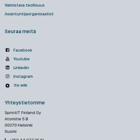
Valmistava teollisuus
Asiantuntijaorganisaatiot
Seuraa meitä
Facebook
Youtube
Linkedin
Instagram
Ite wiki
Yhteystietomme
SprintIT Finland Oy
Atomitie 5 B
00370 Helsinki
Suomi