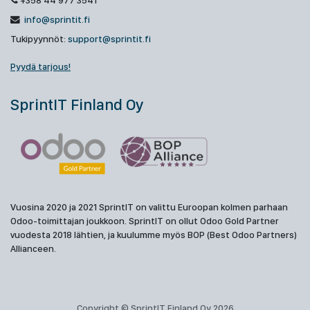
+358 44 977 3541
info@sprintit.fi
Tukipyynnöt:
support@sprintit.fi
Pyydä tarjous!
SprintIT Finland Oy
Vuosina 2020 ja 2021 SprintIT on valittu Euroopan kolmen parhaan
Odoo-toimittajan joukkoon. SprintIT on ollut Odoo Gold Partner
vuodesta 2018 lähtien, ja kuulumme myös BOP (Best Odoo Partners)
Allianceen.
Copyright © SprintIT Finland Oy 2026