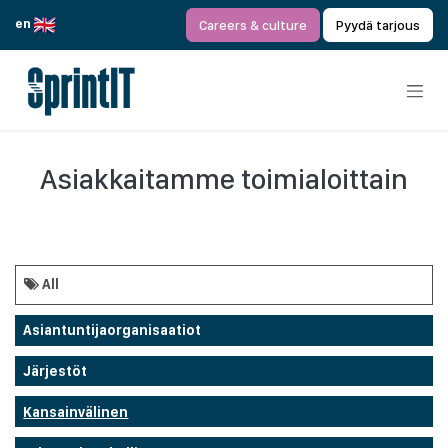
Siirry sisältöön
en
Careers & culture
Pyydä tarjous
Asiakkaitamme toimialoittain
All
Asiantuntijaorganisaatiot
Järjestöt
Kansainvälinen