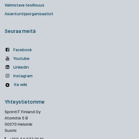
Valmistava teollisuus
Asiantuntijaorganisaatiot
Seuraa meitä
Facebook
Youtube
Linkedin
Instagram
Ite wiki
Yhteystietomme
SprintIT Finland Oy
Atomitie 5 B
00370 Helsinki
Suomi