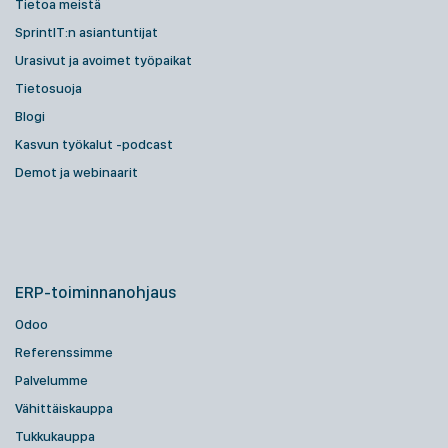
Tietoa meistä
SprintIT:n asiantuntijat
Urasivut ja avoimet työpaikat
Tietosuoja
Blogi
Kasvun työkalut -podcast
Demot ja webinaarit
ERP-toiminnanohjaus
Odoo
Referenssimme
Palvelumme
Vähittäiskauppa
Tukkukauppa