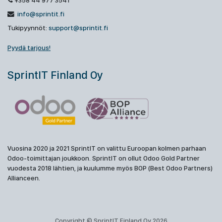
+358 44 977 3541
info@sprintit.fi
Tukipyynnöt:
support@sprintit.fi
Pyydä tarjous!
SprintIT Finland Oy
Vuosina 2020 ja 2021 SprintIT on valittu Euroopan kolmen parhaan
Odoo-toimittajan joukkoon. SprintIT on ollut Odoo Gold Partner
vuodesta 2018 lähtien, ja kuulumme myös BOP (Best Odoo Partners)
Allianceen.
Copyright © SprintIT Finland Oy 2026