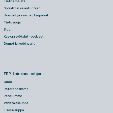
Tietoa meistä
SprintIT:n asiantuntijat
Urasivut ja avoimet työpaikat
Tietosuoja
Blogi
Kasvun työkalut -podcast
Demot ja webinaarit
ERP-toiminnanohjaus
Odoo
Referenssimme
Palvelumme
Vähittäiskauppa
Tukkukauppa