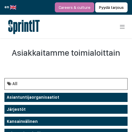
Siirry sisältöön
en
Careers & culture
Pyydä tarjous
Asiakkaitamme toimialoittain
All
Asiantuntijaorganisaatiot
Järjestöt
Kansainvälinen