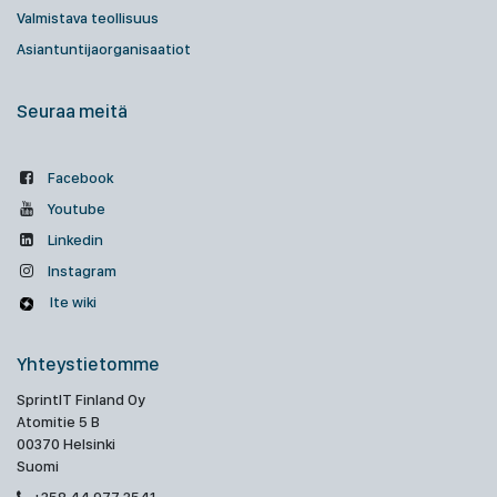
Valmistava teollisuus
Asiantuntijaorganisaatiot
Seuraa meitä
Facebook
Youtube
Linkedin
Instagram
Ite wiki
Yhteystietomme
SprintIT Finland Oy
Atomitie 5 B
00370 Helsinki
Suomi