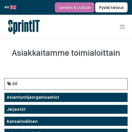
Siirry sisältöön
en
Careers & culture
Pyydä tarjous
Asiakkaitamme toimialoittain
All
Asiantuntijaorganisaatiot
Järjestöt
Kansainvälinen