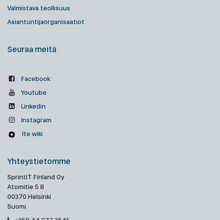
Valmistava teollisuus
Asiantuntijaorganisaatiot
Seuraa meitä
Facebook
Youtube
Linkedin
Instagram
Ite wiki
Yhteystietomme
SprintIT Finland Oy
Atomitie 5 B
00370 Helsinki
Suomi