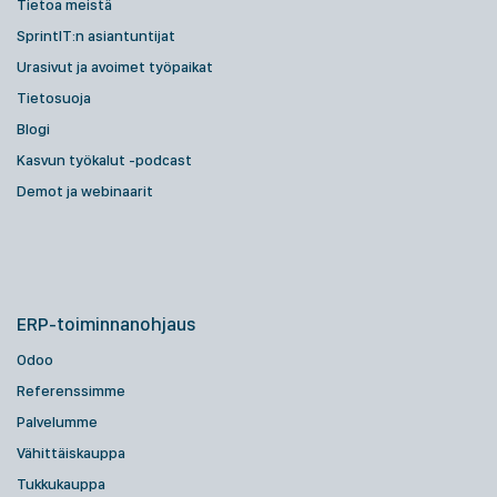
Tietoa meistä
SprintIT:n asiantuntijat
Urasivut ja avoimet työpaikat
Tietosuoja
Blogi
Kasvun työkalut -podcast
Demot ja webinaarit
ERP-toiminnanohjaus
Odoo
Referenssimme
Palvelumme
Vähittäiskauppa
Tukkukauppa