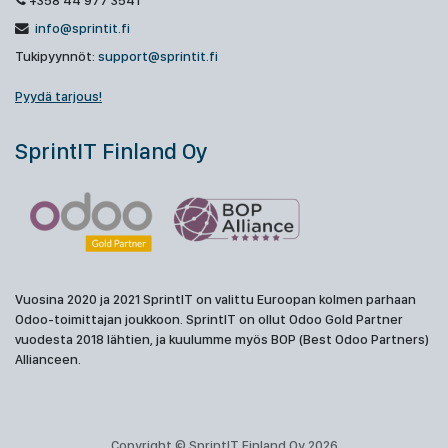
+358 44 977 3541
info@sprintit.fi
Tukipyynnöt:
support@sprintit.fi
Pyydä tarjous!
SprintIT Finland Oy
Vuosina 2020 ja 2021 SprintIT on valittu Euroopan kolmen parhaan
Odoo-toimittajan joukkoon. SprintIT on ollut Odoo Gold Partner
vuodesta 2018 lähtien, ja kuulumme myös BOP (Best Odoo Partners)
Allianceen.
Copyright © SprintIT Finland Oy 2026