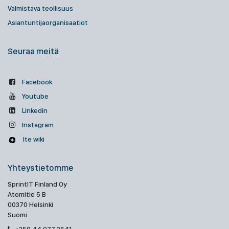
Valmistava teollisuus
Asiantuntijaorganisaatiot
Seuraa meitä
Facebook
Youtube
Linkedin
Instagram
Ite wiki
Yhteystietomme
SprintIT Finland Oy
Atomitie 5 B
00370 Helsinki
Suomi