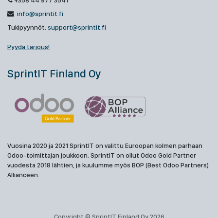
+358 44 977 3541
info@sprintit.fi
Tukipyynnöt:
support@sprintit.fi
Pyydä tarjous!
SprintIT Finland Oy
Vuosina 2020 ja 2021 SprintIT on valittu Euroopan kolmen parhaan
Odoo-toimittajan joukkoon. SprintIT on ollut Odoo Gold Partner
vuodesta 2018 lähtien, ja kuulumme myös BOP (Best Odoo Partners)
Allianceen.
Copyright © SprintIT Finland Oy 2026