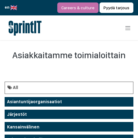
Siirry sisältöön
en
Careers & culture
Pyydä tarjous
Asiakkaitamme toimialoittain
All
Asiantuntijaorganisaatiot
Järjestöt
Kansainvälinen