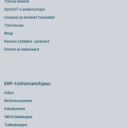
Tietoa meistä
SprintIT:n asiantuntijat
Urasivut ja avoimet työpaikat
Tietosuoja
Blogi
Kasvun työkalut -podcast
Demot ja webinaarit
ERP-toiminnanohjaus
Odoo
Referenssimme
Palvelumme
Vähittäiskauppa
Tukkukauppa