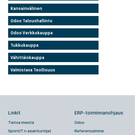
Kansainvälinen
Odoo Taloushallinto
Odoo Verkkokauppa
Tukkukauppa
Vähittäiskauppa
Valmistava Teollisuus
Linkit
ERP-toiminnanohjaus
Tietoa meistä
Odoo
SprintIT:n asiantuntijat
Referenssimme