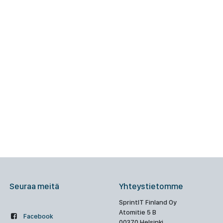
Seuraa meitä
Yhteystietomme
SprintIT Finland Oy
Atomitie 5 B
Facebook
00370 Helsinki