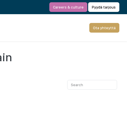
Careers & culture
Pyydä tarjous
Ota yhteyttä
ain