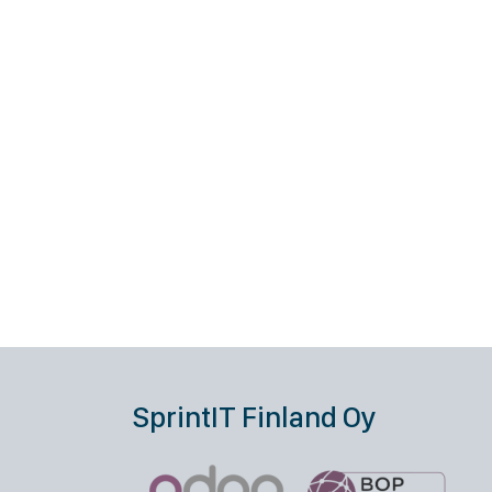
SprintIT Finland Oy