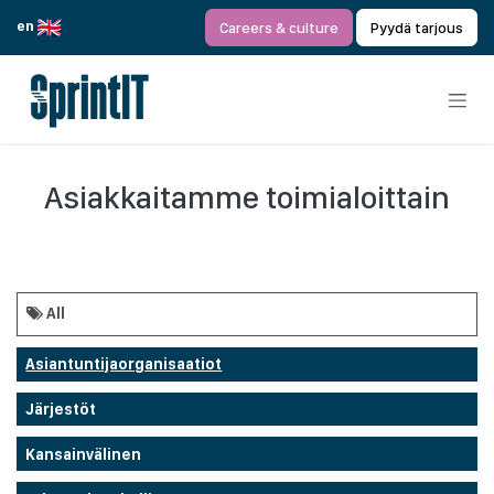
Siirry sisältöön
en
Careers & culture
Pyydä tarjous
Asiakkaitamme toimialoittain
All
Asiantuntijaorganisaatiot
Järjestöt
Kansainvälinen