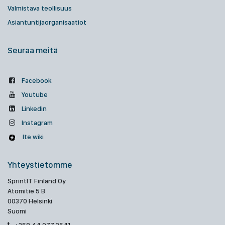
Valmistava teollisuus
Asiantuntijaorganisaatiot
Seuraa meitä
Facebook
Youtube
Linkedin
Instagram
Ite wiki
Yhteystietomme
SprintIT Finland Oy
Atomitie 5 B
00370 Helsinki
Suomi