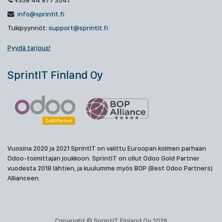
+358 44 977 3541
info@sprintit.fi
Tukipyynnöt:
support@sprintit.fi
Pyydä tarjous!
SprintIT Finland Oy
Vuosina 2020 ja 2021 SprintIT on valittu Euroopan kolmen parhaan
Odoo-toimittajan joukkoon. SprintIT on ollut Odoo Gold Partner
vuodesta 2018 lähtien, ja kuulumme myös BOP (Best Odoo Partners)
Allianceen.
Copyright © SprintIT Finland Oy 2026