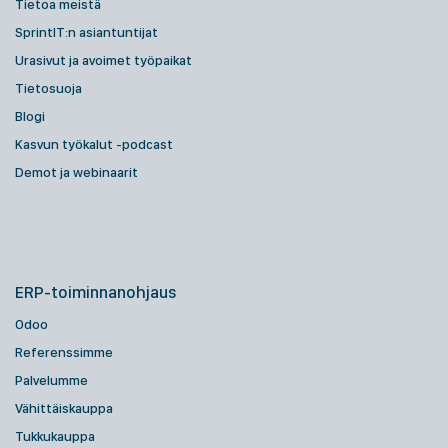
Tietoa meistä
SprintIT:n asiantuntijat
Urasivut ja avoimet työpaikat
Tietosuoja
Blogi
Kasvun työkalut -podcast
Demot ja webinaarit
ERP-toiminnanohjaus
Odoo
Referenssimme
Palvelumme
Vähittäiskauppa
Tukkukauppa