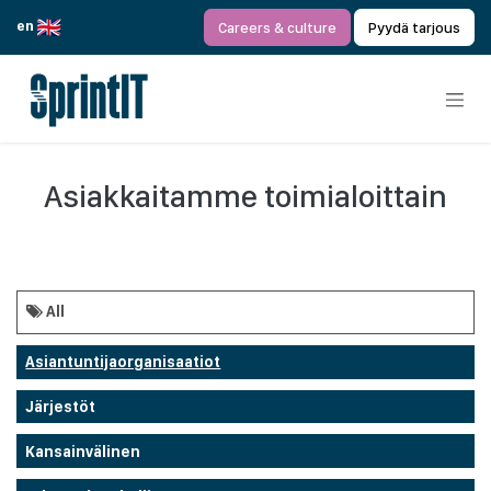
Siirry sisältöön
en
Careers & culture
Pyydä tarjous
Asiakkaitamme toimialoittain
All
Asiantuntijaorganisaatiot
Järjestöt
Kansainvälinen