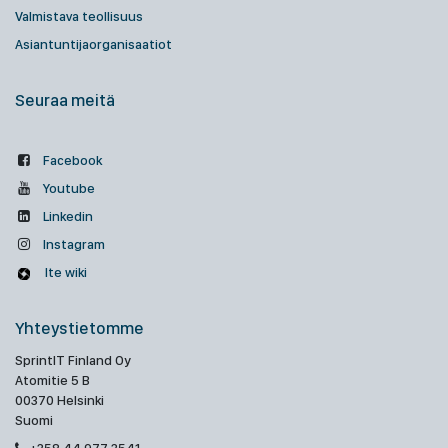
Valmistava teollisuus
Asiantuntijaorganisaatiot
Seuraa meitä
Facebook
Youtube
Linkedin
Instagram
Ite wiki
Yhteystietomme
SprintIT Finland Oy
Atomitie 5 B
00370 Helsinki
Suomi