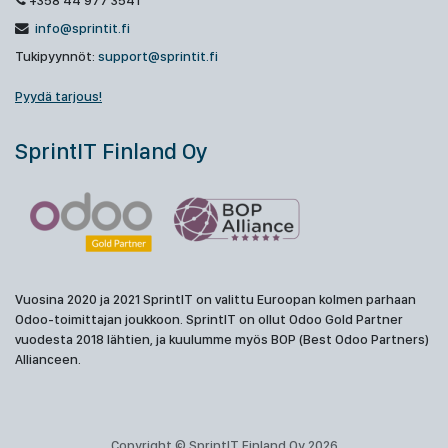
+358 44 977 3541
info@sprintit.fi
Tukipyynnöt:
support@sprintit.fi
Pyydä tarjous!
SprintIT Finland Oy
Vuosina 2020 ja 2021 SprintIT on valittu Euroopan kolmen parhaan
Odoo-toimittajan joukkoon. SprintIT on ollut Odoo Gold Partner
vuodesta 2018 lähtien, ja kuulumme myös BOP (Best Odoo Partners)
Allianceen.
Copyright © SprintIT Finland Oy 2026