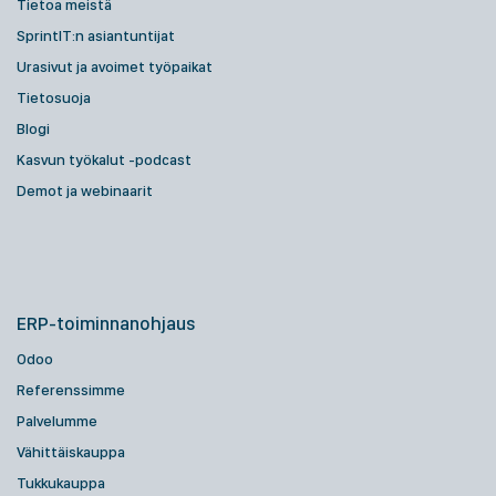
Tietoa meistä
SprintIT:n asiantuntijat
Urasivut ja avoimet työpaikat
Tietosuoja
Blogi
Kasvun työkalut -podcast
Demot ja webinaarit
ERP-toiminnanohjaus
Odoo
Referenssimme
Palvelumme
Vähittäiskauppa
Tukkukauppa