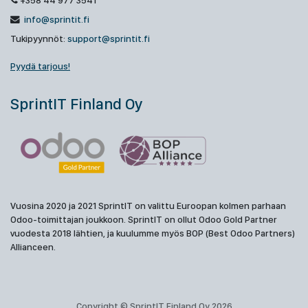
+358 44 977 3541
info@sprintit.fi
Tukipyynnöt:
support@sprintit.fi
Pyydä tarjous!
SprintIT Finland Oy
Vuosina 2020 ja 2021 SprintIT on valittu Euroopan kolmen parhaan
Odoo-toimittajan joukkoon. SprintIT on ollut Odoo Gold Partner
vuodesta 2018 lähtien, ja kuulumme myös BOP (Best Odoo Partners)
Allianceen.
Copyright © SprintIT Finland Oy 2026