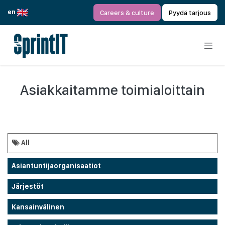
Siirry sisältöön
en
Careers & culture
Pyydä tarjous
Asiakkaitamme toimialoittain
All
Asiantuntijaorganisaatiot
Järjestöt
Kansainvälinen