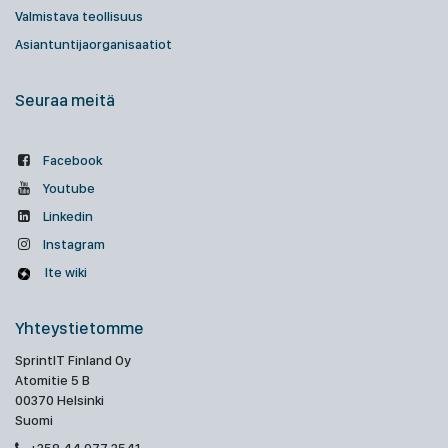
Valmistava teollisuus
Asiantuntijaorganisaatiot
Seuraa meitä
Facebook
Youtube
Linkedin
Instagram
Ite wiki
Yhteystietomme
SprintIT Finland Oy
Atomitie 5 B
00370 Helsinki
Suomi