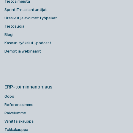
Tietoa meistä
SprintIT:n asiantuntijat
Urasivut ja avoimet työpaikat
Tietosuoja
Blogi
Kasvun työkalut -podcast
Demot ja webinaarit
ERP-toiminnanohjaus
Odoo
Referenssimme
Palvelumme
Vähittäiskauppa
Tukkukauppa