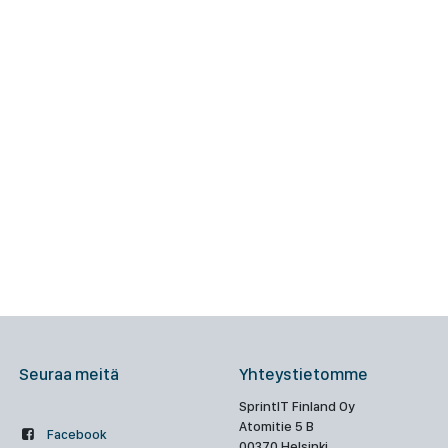
Seuraa meitä
Yhteystietomme
SprintIT Finland Oy
Atomitie 5 B
Facebook
00370 Helsinki