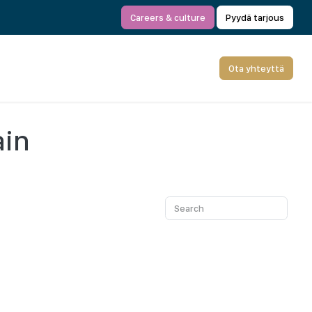
Careers & culture
Pyydä tarjous
Ota yhteyttä
ain