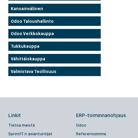
Kansainvälinen
Odoo Taloushallinto
Odoo Verkkokauppa
Tukkukauppa
Vähittäiskauppa
Valmistava Teollisuus
Linkit
ERP-toiminnanohjaus
Tietoa meistä
Odoo
SprintIT:n asiantuntijat
Referenssimme