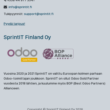
+358 44 977 3541
info@sprintit.fi
Tukipyynnöt:
support@sprintit.fi
Pyydä tarjous!
SprintIT Finland Oy
Vuosina 2020 ja 2021 SprintIT on valittu Euroopan kolmen parhaan
Odoo-toimittajan joukkoon. SprintIT on ollut Odoo Gold Partner
vuodesta 2018 lähtien, ja kuulumme myös BOP (Best Odoo Partners)
Allianceen.
Copyright © SprintIT Finland Oy 2026