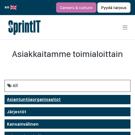
Siirry sisältöön
en
Careers & culture
Pyydä tarjous
Asiakkaitamme toimialoittain
All
Asiantuntijaorganisaatiot
Järjestöt
Kansainvälinen