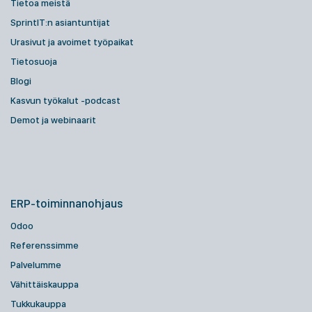
Tietoa meistä
SprintIT:n asiantuntijat
Urasivut ja avoimet työpaikat
Tietosuoja
Blogi
Kasvun työkalut -podcast
Demot ja webinaarit
ERP-toiminnanohjaus
Odoo
Referenssimme
Palvelumme
Vähittäiskauppa
Tukkukauppa