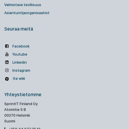
Valmistava teollisuus
Asiantuntijaorganisaatiot
Seuraa meitä
Facebook
Youtube
Linkedin
Instagram
Ite wiki
Yhteystietomme
SprintIT Finland Oy
Atomitie 5 B
00370 Helsinki
Suomi