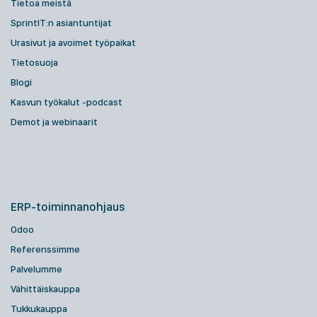
Tietoa meistä
SprintIT:n asiantuntijat
Urasivut ja avoimet työpaikat
Tietosuoja
Blogi
Kasvun työkalut -podcast
Demot ja webinaarit
ERP-toiminnanohjaus
Odoo
Referenssimme
Palvelumme
Vähittäiskauppa
Tukkukauppa