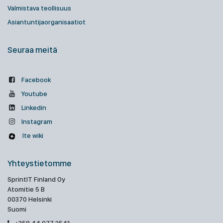
Valmistava teollisuus
Asiantuntijaorganisaatiot
Seuraa meitä
Facebook
Youtube
Linkedin
Instagram
Ite wiki
Yhteystietomme
SprintIT Finland Oy
Atomitie 5 B
00370 Helsinki
Suomi