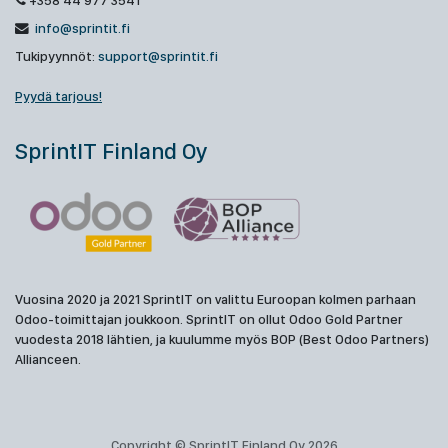
+358 44 977 3541
info@sprintit.fi
Tukipyynnöt:
support@sprintit.fi
Pyydä tarjous!
SprintIT Finland Oy
Vuosina 2020 ja 2021 SprintIT on valittu Euroopan kolmen parhaan
Odoo-toimittajan joukkoon. SprintIT on ollut Odoo Gold Partner
vuodesta 2018 lähtien, ja kuulumme myös BOP (Best Odoo Partners)
Allianceen.
Copyright © SprintIT Finland Oy 2026