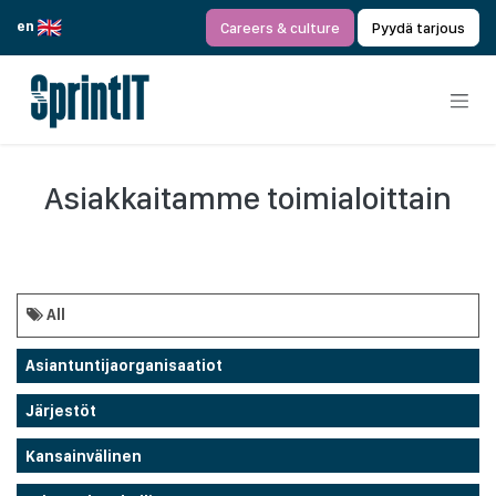
Siirry sisältöön
en
Careers & culture
Pyydä tarjous
Asiakkaitamme toimialoittain
All
Asiantuntijaorganisaatiot
Järjestöt
Kansainvälinen