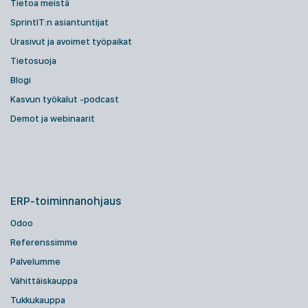
Tietoa meistä
SprintIT:n asiantuntijat
Urasivut ja avoimet työpaikat
Tietosuoja
Blogi
Kasvun työkalut -podcast
Demot ja webinaarit
ERP-toiminnanohjaus
Odoo
Referenssimme
Palvelumme
Vähittäiskauppa
Tukkukauppa