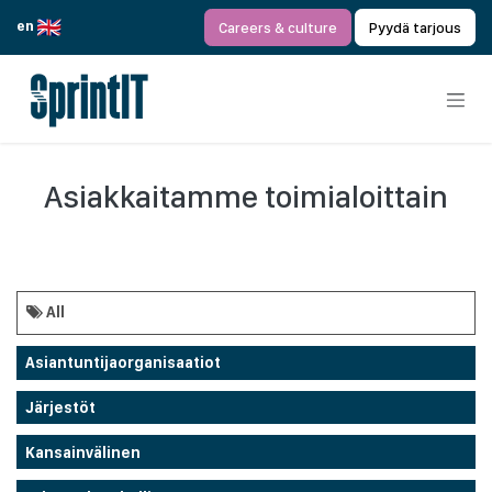
Siirry sisältöön
en
Careers & culture
Pyydä tarjous
Asiakkaitamme toimialoittain
All
Asiantuntijaorganisaatiot
Järjestöt
Kansainvälinen