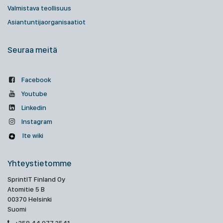
Valmistava teollisuus
Asiantuntijaorganisaatiot
Seuraa meitä
Facebook
Youtube
Linkedin
Instagram
Ite wiki
Yhteystietomme
SprintIT Finland Oy
Atomitie 5 B
00370 Helsinki
Suomi