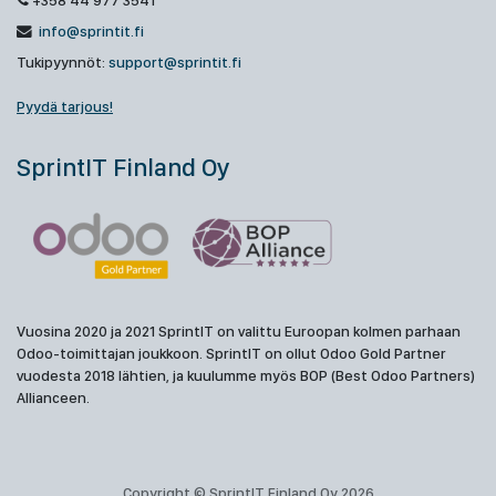
+358 44 977 3541
info@sprintit.fi
Tukipyynnöt:
support@sprintit.fi
Pyydä tarjous!
SprintIT Finland Oy
Vuosina 2020 ja 2021 SprintIT on valittu Euroopan kolmen parhaan
Odoo-toimittajan joukkoon. SprintIT on ollut Odoo Gold Partner
vuodesta 2018 lähtien, ja kuulumme myös BOP (Best Odoo Partners)
Allianceen.
Copyright © SprintIT Finland Oy 2026