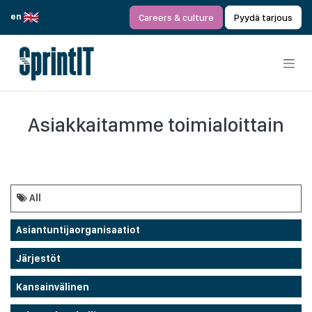
Siirry sisältöön
en
Careers & culture
Pyydä tarjous
Asiakkaitamme toimialoittain
All
Asiantuntijaorganisaatiot
Järjestöt
Kansainvälinen