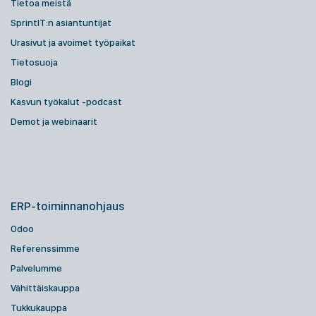
Tietoa meistä
SprintIT:n asiantuntijat
Urasivut ja avoimet työpaikat
Tietosuoja
Blogi
Kasvun työkalut -podcast
Demot ja webinaarit
ERP-toiminnanohjaus
Odoo
Referenssimme
Palvelumme
Vähittäiskauppa
Tukkukauppa