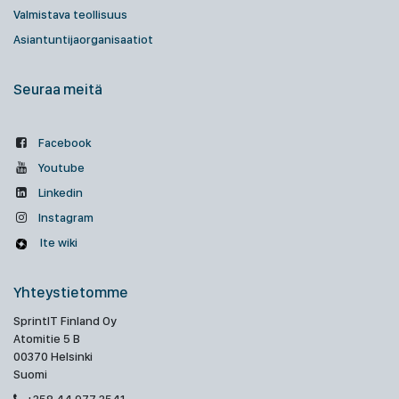
Valmistava teollisuus
Asiantuntijaorganisaatiot
Seuraa meitä
Facebook
Youtube
Linkedin
Instagram
Ite wiki
Yhteystietomme
SprintIT Finland Oy
Atomitie 5 B
00370 Helsinki
Suomi