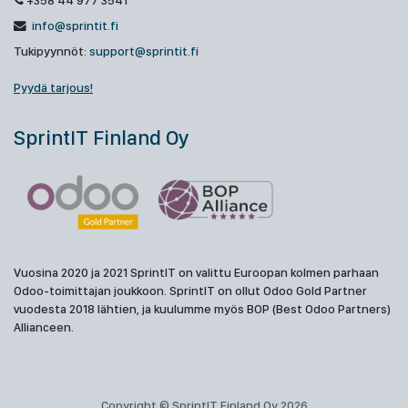
+358 44 977 3541
info@sprintit.fi
Tukipyynnöt:
support@sprintit.fi
Pyydä tarjous!
SprintIT Finland Oy
Vuosina 2020 ja 2021 SprintIT on valittu Euroopan kolmen parhaan
Odoo-toimittajan joukkoon. SprintIT on ollut Odoo Gold Partner
vuodesta 2018 lähtien, ja kuulumme myös BOP (Best Odoo Partners)
Allianceen.
Copyright © SprintIT Finland Oy 2026