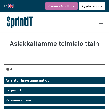
Siirry sisältöön
en
Careers & culture
Pyydä tarjous
Asiakkaitamme toimialoittain
All
Asiantuntijaorganisaatiot
Järjestöt
Kansainvälinen