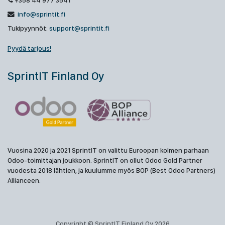
+358 44 977 3541
info@sprintit.fi
Tukipyynnöt:
support@sprintit.fi
Pyydä tarjous!
SprintIT Finland Oy
Vuosina 2020 ja 2021 SprintIT on valittu Euroopan kolmen parhaan
Odoo-toimittajan joukkoon. SprintIT on ollut Odoo Gold Partner
vuodesta 2018 lähtien, ja kuulumme myös BOP (Best Odoo Partners)
Allianceen.
Copyright © SprintIT Finland Oy 2026