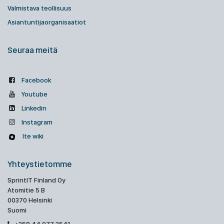
Valmistava teollisuus
Asiantuntijaorganisaatiot
Seuraa meitä
Facebook
Youtube
Linkedin
Instagram
Ite wiki
Yhteystietomme
SprintIT Finland Oy
Atomitie 5 B
00370 Helsinki
Suomi