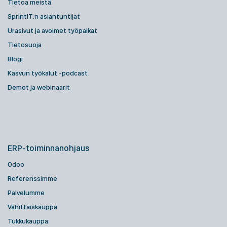
Tietoa meistä
SprintIT:n asiantuntijat
Urasivut ja avoimet työpaikat
Tietosuoja
Blogi
Kasvun työkalut -podcast
Demot ja webinaarit
ERP-toiminnanohjaus
Odoo
Referenssimme
Palvelumme
Vähittäiskauppa
Tukkukauppa