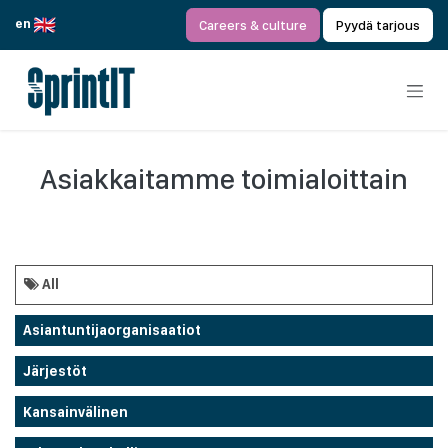
Siirry sisältöön
en
Careers & culture
Pyydä tarjous
Asiakkaitamme toimialoittain
All
Asiantuntijaorganisaatiot
Järjestöt
Kansainvälinen