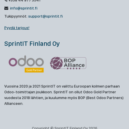
+358 44 977 3541
info@sprintit.fi
Tukipyynnöt:
support@sprintit.fi
Pyydä tarjous!
SprintIT Finland Oy
Vuosina 2020 ja 2021 SprintIT on valittu Euroopan kolmen parhaan
Odoo-toimittajan joukkoon. SprintIT on ollut Odoo Gold Partner
vuodesta 2018 lähtien, ja kuulumme myös BOP (Best Odoo Partners)
Allianceen.
Copyright © SprintIT Finland Oy 2026