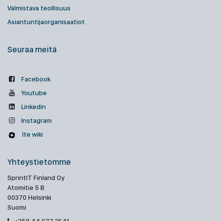
Valmistava teollisuus
Asiantuntijaorganisaatiot
Seuraa meitä
Facebook
Youtube
Linkedin
Instagram
Ite wiki
Yhteystietomme
SprintIT Finland Oy
Atomitie 5 B
00370 Helsinki
Suomi