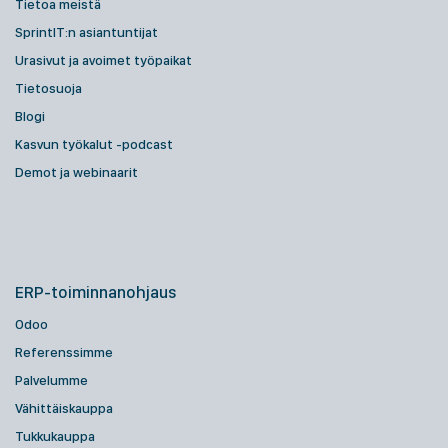
Tietoa meistä
SprintIT:n asiantuntijat
Urasivut ja avoimet työpaikat
Tietosuoja
Blogi
Kasvun työkalut -podcast
Demot ja webinaarit
ERP-toiminnanohjaus
Odoo
Referenssimme
Palvelumme
Vähittäiskauppa
Tukkukauppa