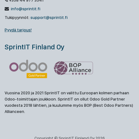
+358 44 977 3541
info@sprintit.fi
Tukipyynnöt:
support@sprintit.fi
Pyydä tarjous!
SprintIT Finland Oy
Vuosina 2020 ja 2021 SprintIT on valittu Euroopan kolmen parhaan
Odoo-toimittajan joukkoon. SprintIT on ollut Odoo Gold Partner
vuodesta 2018 lähtien, ja kuulumme myös BOP (Best Odoo Partners)
Allianceen.
Copyright © SprintIT Finland Oy 2026