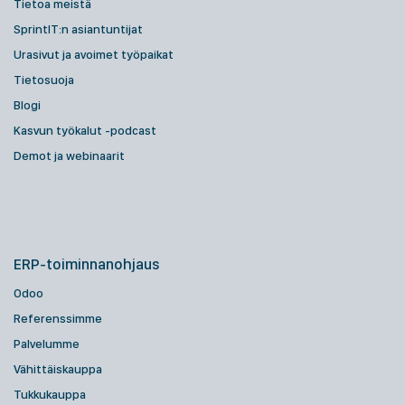
Tietoa meistä
SprintIT:n asiantuntijat
Urasivut ja avoimet työpaikat
Tietosuoja
Blogi
Kasvun työkalut -podcast
Demot ja webinaarit
ERP-toiminnanohjaus
Odoo
Referenssimme
Palvelumme
Vähittäiskauppa
Tukkukauppa