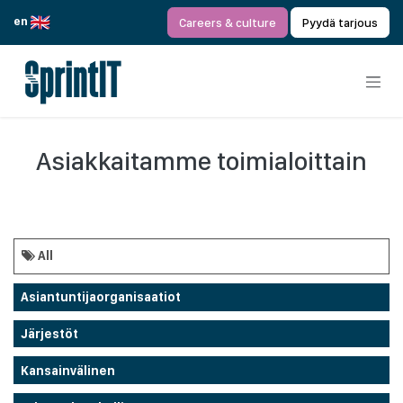
Siirry sisältöön
en
Careers & culture
Pyydä tarjous
Asiakkaitamme toimialoittain
All
Asiantuntijaorganisaatiot
Järjestöt
Kansainvälinen