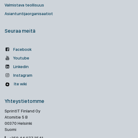
Valmistava teollisuus
Asiantuntijaorganisaatiot
Seuraa meitä
Facebook
Youtube
Linkedin
Instagram
Ite wiki
Yhteystietomme
SprintIT Finland Oy
Atomitie 5 B
00370 Helsinki
Suomi