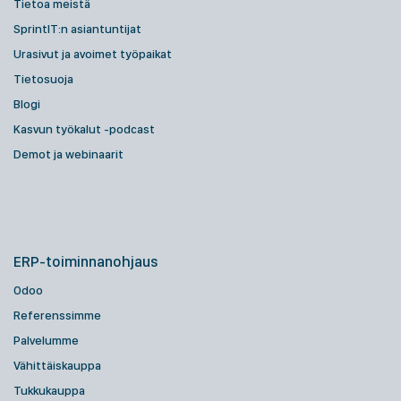
Tietoa meistä
SprintIT:n asiantuntijat
Urasivut ja avoimet työpaikat
Tietosuoja
Blogi
Kasvun työkalut -podcast
Demot ja webinaarit
ERP-toiminnanohjaus
Odoo
Referenssimme
Palvelumme
Vähittäiskauppa
Tukkukauppa