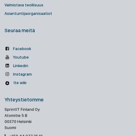
Valmistava teollisuus
Asiantuntijaorganisaatiot
Seuraa meitä
Facebook
Youtube
Linkedin
Instagram
Ite wiki
Yhteystietomme
SprintIT Finland Oy
Atomitie 5 B
00370 Helsinki
Suomi