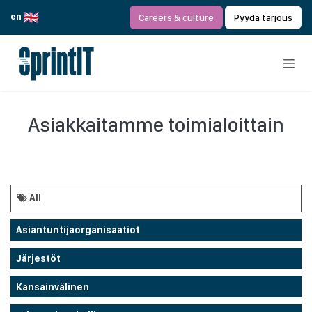
Siirry sisältöön
en
Careers & culture
Pyydä tarjous
Asiakkaitamme toimialoittain
All
Asiantuntijaorganisaatiot
Järjestöt
Kansainvälinen