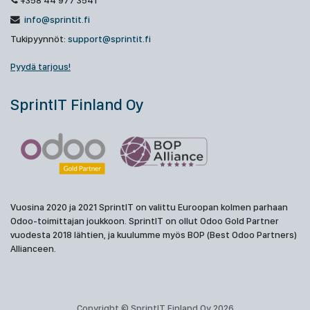
+358 44 977 3541
info@sprintit.fi
Tukipyynnöt:
support@sprintit.fi
Pyydä tarjous!
SprintIT Finland Oy
Vuosina 2020 ja 2021 SprintIT on valittu Euroopan kolmen parhaan
Odoo-toimittajan joukkoon. SprintIT on ollut Odoo Gold Partner
vuodesta 2018 lähtien, ja kuulumme myös BOP (Best Odoo Partners)
Allianceen.
Copyright © SprintIT Finland Oy 2026