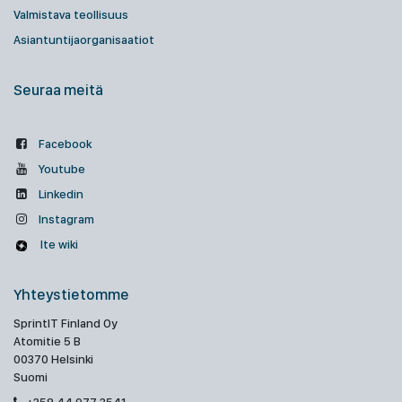
Valmistava teollisuus
Asiantuntijaorganisaatiot
Seuraa meitä
Facebook
Youtube
Linkedin
Instagram
Ite wiki
Yhteystietomme
SprintIT Finland Oy
Atomitie 5 B
00370 Helsinki
Suomi