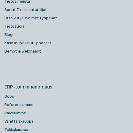
Tietoa meistä
SprintIT:n asiantuntijat
Urasivut ja avoimet työpaikat
Tietosuoja
Blogi
Kasvun työkalut -podcast
Demot ja webinaarit
ERP-toiminnanohjaus
Odoo
Referenssimme
Palvelumme
Vähittäiskauppa
Tukkukauppa