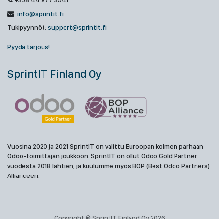
+358 44 977 3541
info@sprintit.fi
Tukipyynnöt:
support@sprintit.fi
Pyydä tarjous!
SprintIT Finland Oy
Vuosina 2020 ja 2021 SprintIT on valittu Euroopan kolmen parhaan
Odoo-toimittajan joukkoon. SprintIT on ollut Odoo Gold Partner
vuodesta 2018 lähtien, ja kuulumme myös BOP (Best Odoo Partners)
Allianceen.
Copyright © SprintIT Finland Oy 2026