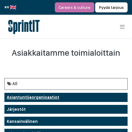
Siirry sisältöön
en
Careers & culture
Pyydä tarjous
Asiakkaitamme toimialoittain
All
Asiantuntijaorganisaatiot
Järjestöt
Kansainvälinen