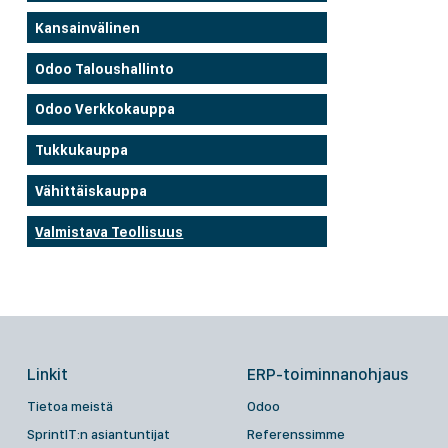
Kansainvälinen
Odoo Taloushallinto
Odoo Verkkokauppa
Tukkukauppa
Vähittäiskauppa
Valmistava Teollisuus
Linkit
ERP-toiminnanohjaus
Tietoa meistä
Odoo
SprintIT:n asiantuntijat
Referenssimme