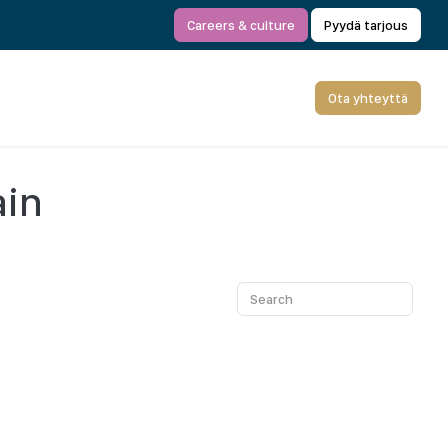
Careers & culture
Pyydä tarjous
Ota yhteyttä
ain