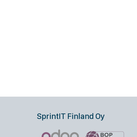
SprintIT Finland Oy