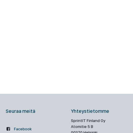
Seuraa meitä
Yhteystietomme
SprintIT Finland Oy
Atomitie 5 B
Facebook
00370 Helsinki