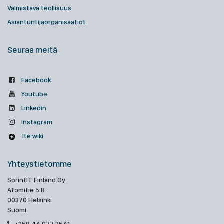
Valmistava teollisuus
Asiantuntijaorganisaatiot
Seuraa meitä
Facebook
Youtube
Linkedin
Instagram
Ite wiki
Yhteystietomme
SprintIT Finland Oy
Atomitie 5 B
00370 Helsinki
Suomi