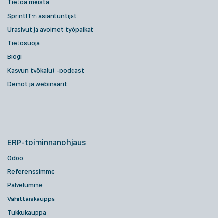
Tietoa meistä
SprintIT:n asiantuntijat
Urasivut ja avoimet työpaikat
Tietosuoja
Blogi
Kasvun työkalut -podcast
Demot ja webinaarit
ERP-toiminnanohjaus
Odoo
Referenssimme
Palvelumme
Vähittäiskauppa
Tukkukauppa