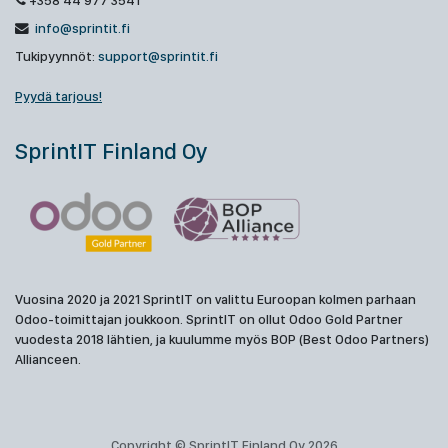
+358 44 977 3541
info@sprintit.fi
Tukipyynnöt:
support@sprintit.fi
Pyydä tarjous!
SprintIT Finland Oy
Vuosina 2020 ja 2021 SprintIT on valittu Euroopan kolmen parhaan
Odoo-toimittajan joukkoon. SprintIT on ollut Odoo Gold Partner
vuodesta 2018 lähtien, ja kuulumme myös BOP (Best Odoo Partners)
Allianceen.
Copyright © SprintIT Finland Oy 2026