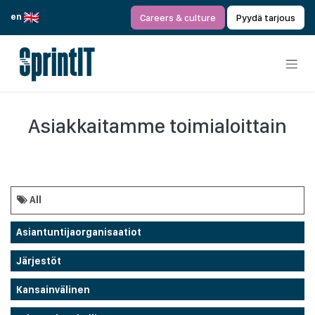
Siirry sisältöön
en
Careers & culture
Pyydä tarjous
Asiakkaitamme toimialoittain
All
Asiantuntijaorganisaatiot
Järjestöt
Kansainvälinen