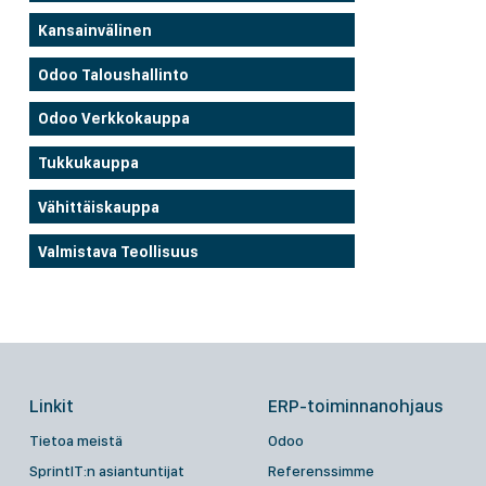
Kansainvälinen
Odoo Taloushallinto
Odoo Verkkokauppa
Tukkukauppa
Vähittäiskauppa
Valmistava Teollisuus
Linkit
ERP-toiminnanohjaus
Tietoa meistä
Odoo
SprintIT:n asiantuntijat
Referenssimme