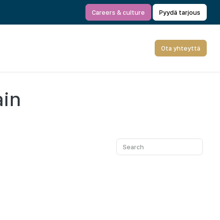
Careers & culture
Pyydä tarjous
Ota yhteyttä
ain