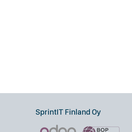
SprintIT Finland Oy