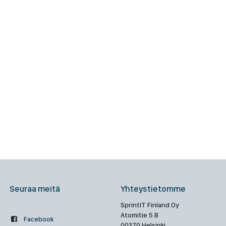
Seuraa meitä
Yhteystietomme
SprintIT Finland Oy
Atomitie 5 B
Facebook
00370 Helsinki