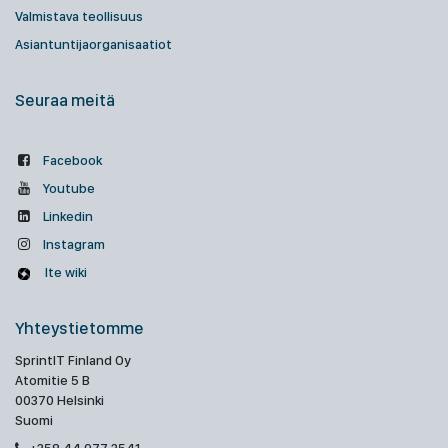
Valmistava teollisuus
Asiantuntijaorganisaatiot
Seuraa meitä
Facebook
Youtube
Linkedin
Instagram
Ite wiki
Yhteystietomme
SprintIT Finland Oy
Atomitie 5 B
00370 Helsinki
Suomi