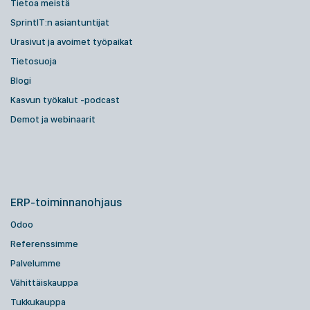
Tietoa meistä
SprintIT:n asiantuntijat
Urasivut ja avoimet työpaikat
Tietosuoja
Blogi
Kasvun työkalut -podcast
Demot ja webinaarit
ERP-toiminnanohjaus
Odoo
Referenssimme
Palvelumme
Vähittäiskauppa
Tukkukauppa