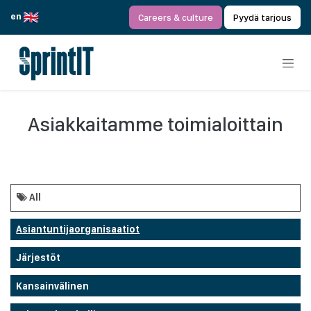
Siirry sisältöön
en
Careers & culture
Pyydä tarjous
Asiakkaitamme toimialoittain
All
Asiantuntijaorganisaatiot
Järjestöt
Kansainvälinen