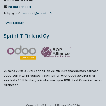
+358 44 977 3541
info@sprintit.fi
Tukipyynnöt:
support@sprintit.fi
Pyydä tarjous!
SprintIT Finland Oy
Vuosina 2020 ja 2021 SprintIT on valittu Euroopan kolmen parhaan
Odoo-toimittajan joukkoon. SprintIT on ollut Odoo Gold Partner
vuodesta 2018 lähtien, ja kuulumme myös BOP (Best Odoo Partners)
Allianceen.
Copyright © SprintIT Finland Oy 2026