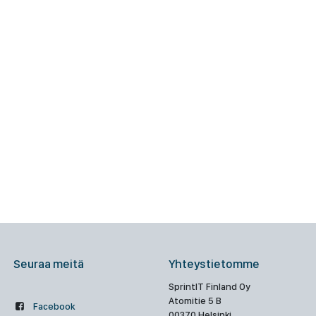
Seuraa meitä
Yhteystietomme
SprintIT Finland Oy
Atomitie 5 B
Facebook
00370 Helsinki