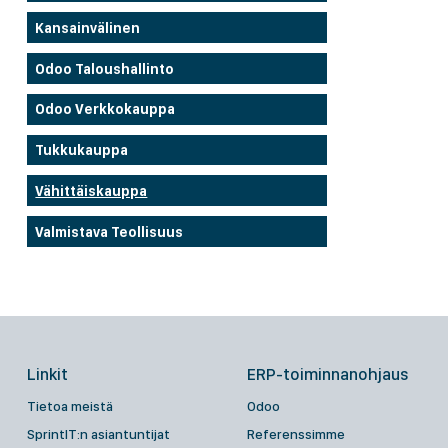
Kansainvälinen
Odoo Taloushallinto
Odoo Verkkokauppa
Tukkukauppa
Vähittäiskauppa
Valmistava Teollisuus
Linkit
ERP-toiminnanohjaus
Tietoa meistä
Odoo
SprintIT:n asiantuntijat
Referenssimme