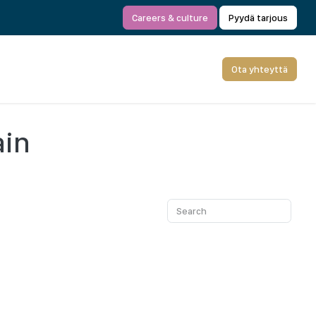
Careers & culture
Pyydä tarjous
Ota yhteyttä
ain