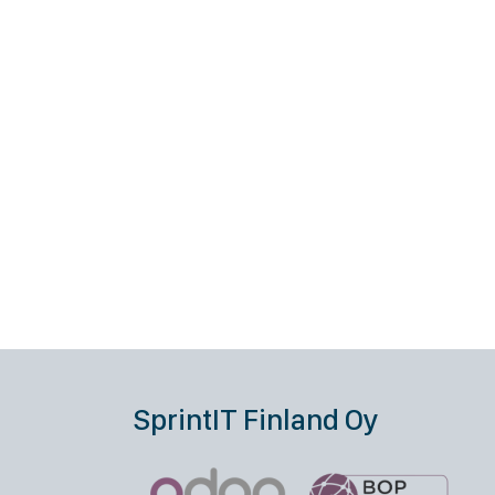
SprintIT Finland Oy