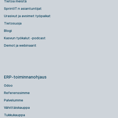
Tietoa meistä
SprintIT:n asiantuntijat
Urasivut ja avoimet työpaikat
Tietosuoja
Blogi
Kasvun työkalut -podcast
Demot ja webinaarit
ERP-toiminnanohjaus
Odoo
Referenssimme
Palvelumme
Vähittäiskauppa
Tukkukauppa