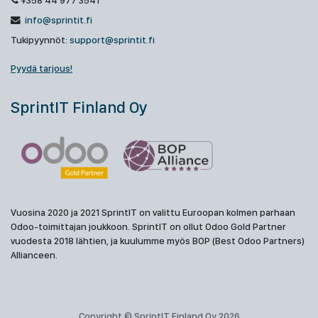
+358 44 977 3541
info@sprintit.fi
Tukipyynnöt:
support@sprintit.fi
Pyydä tarjous!
SprintIT Finland Oy
Vuosina 2020 ja 2021 SprintIT on valittu Euroopan kolmen parhaan
Odoo-toimittajan joukkoon. SprintIT on ollut Odoo Gold Partner
vuodesta 2018 lähtien, ja kuulumme myös BOP (Best Odoo Partners)
Allianceen.
Copyright © SprintIT Finland Oy 2026