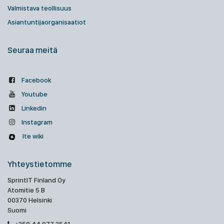
Valmistava teollisuus
Asiantuntijaorganisaatiot
Seuraa meitä
Facebook
Youtube
Linkedin
Instagram
Ite wiki
Yhteystietomme
SprintIT Finland Oy
Atomitie 5 B
00370 Helsinki
Suomi