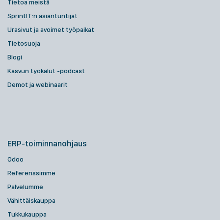
Tietoa meistä
SprintIT:n asiantuntijat
Urasivut ja avoimet työpaikat
Tietosuoja
Blogi
Kasvun työkalut -podcast
Demot ja webinaarit
ERP-toiminnanohjaus
Odoo
Referenssimme
Palvelumme
Vähittäiskauppa
Tukkukauppa