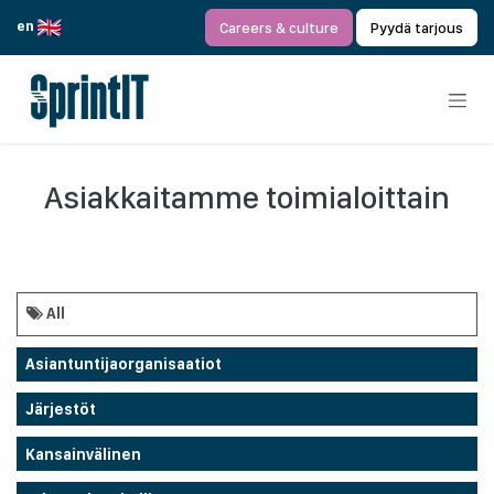
Siirry sisältöön
en
Careers & culture
Pyydä tarjous
Asiakkaitamme toimialoittain
All
Asiantuntijaorganisaatiot
Järjestöt
Kansainvälinen