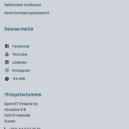
Valmistava teollisuus
Asiantuntijaorganisaatiot
Seuraa meitä
Facebook
Youtube
Linkedin
Instagram
Ite wiki
Yhteystietomme
SprintIT Finland Oy
Atomitie 5 B
00370 Helsinki
Suomi