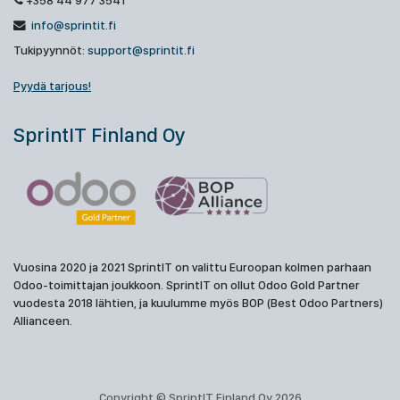
+358 44 977 3541
info@sprintit.fi
Tukipyynnöt:
support@sprintit.fi
Pyydä tarjous!
SprintIT Finland Oy
Vuosina 2020 ja 2021 SprintIT on valittu Euroopan kolmen parhaan
Odoo-toimittajan joukkoon. SprintIT on ollut Odoo Gold Partner
vuodesta 2018 lähtien, ja kuulumme myös BOP (Best Odoo Partners)
Allianceen.
Copyright © SprintIT Finland Oy 2026