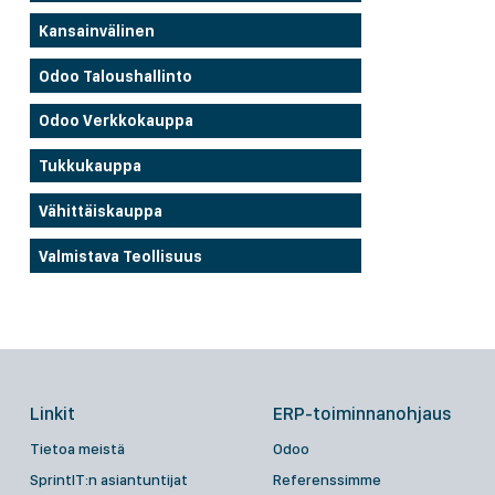
Kansainvälinen
Odoo Taloushallinto
Odoo Verkkokauppa
Tukkukauppa
Vähittäiskauppa
Valmistava Teollisuus
Linkit
ERP-toiminnanohjaus
Tietoa meistä
Odoo
SprintIT:n asiantuntijat
Referenssimme