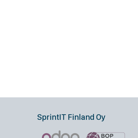
SprintIT Finland Oy