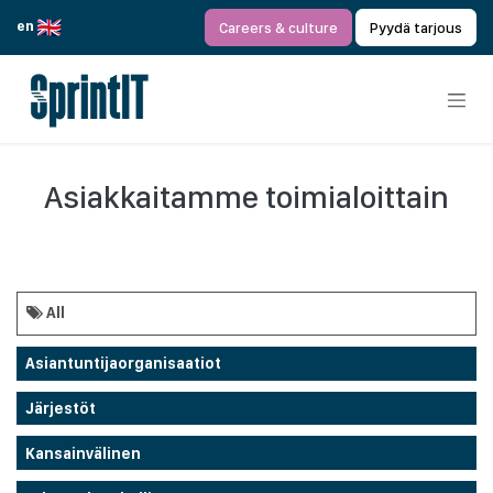
Siirry sisältöön
en
Careers & culture
Pyydä tarjous
Asiakkaitamme toimialoittain
All
Asiantuntijaorganisaatiot
Järjestöt
Kansainvälinen