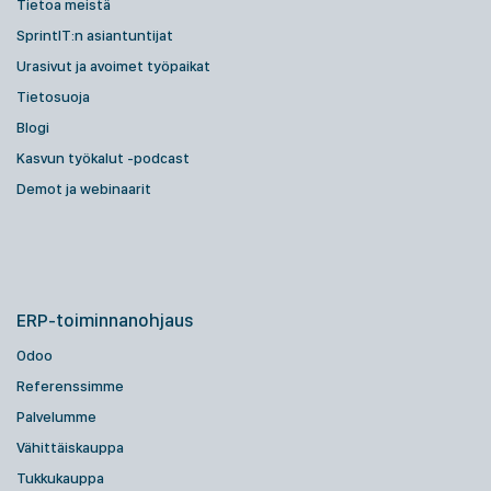
Tietoa meistä
SprintIT:n asiantuntijat
Urasivut ja avoimet työpaikat
Tietosuoja
Blogi
Kasvun työkalut -podcast
Demot ja webinaarit
ERP-toiminnanohjaus
Odoo
Referenssimme
Palvelumme
Vähittäiskauppa
Tukkukauppa