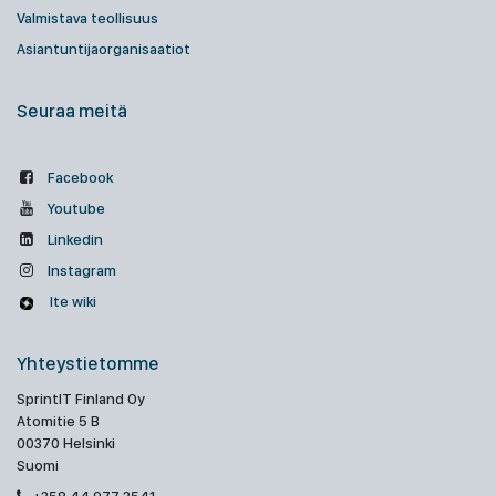
Valmistava teollisuus
Asiantuntijaorganisaatiot
Seuraa meitä
Facebook
Youtube
Linkedin
Instagram
Ite wiki
Yhteystietomme
SprintIT Finland Oy
Atomitie 5 B
00370 Helsinki
Suomi