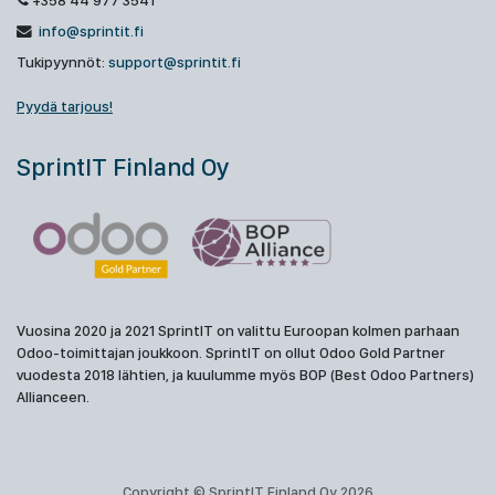
+358 44 977 3541
info@sprintit.fi
Tukipyynnöt:
support@sprintit.fi
Pyydä tarjous!
SprintIT Finland Oy
Vuosina 2020 ja 2021 SprintIT on valittu Euroopan kolmen parhaan
Odoo-toimittajan joukkoon. SprintIT on ollut Odoo Gold Partner
vuodesta 2018 lähtien, ja kuulumme myös BOP (Best Odoo Partners)
Allianceen.
Copyright © SprintIT Finland Oy 2026