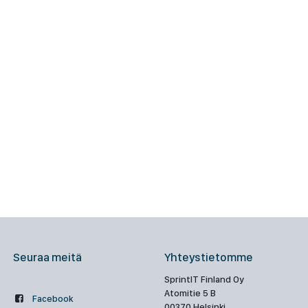
Seuraa meitä
Yhteystietomme
SprintIT Finland Oy
Atomitie 5 B
Facebook
00370 Helsinki