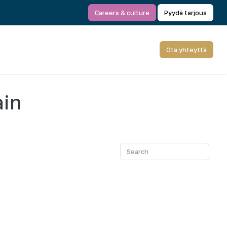
Careers & culture
Pyydä tarjous
Ota yhteyttä
ain