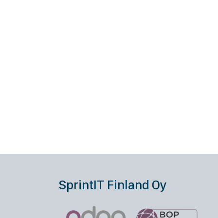
SprintIT Finland Oy