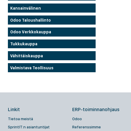
Kansainvälinen
Odoo Taloushallinto
Odoo Verkkokauppa
Tukkukauppa
Vähittäiskauppa
Valmistava Teollisuus
Linkit
ERP-toiminnanohjaus
Tietoa meistä
Odoo
SprintIT:n asiantuntijat
Referenssimme