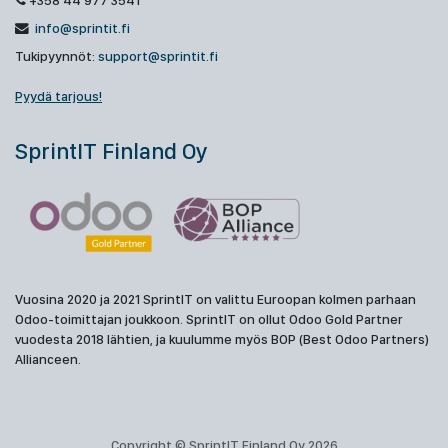
+358 44 977 3541
info@sprintit.fi
Tukipyynnöt:
support@sprintit.fi
Pyydä tarjous!
SprintIT Finland Oy
Vuosina 2020 ja 2021 SprintIT on valittu Euroopan kolmen parhaan
Odoo-toimittajan joukkoon. SprintIT on ollut Odoo Gold Partner
vuodesta 2018 lähtien, ja kuulumme myös BOP (Best Odoo Partners)
Allianceen.
Copyright © SprintIT Finland Oy 2026