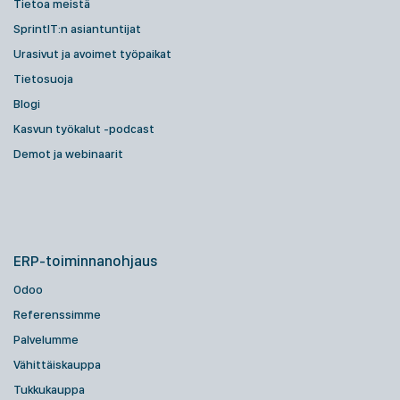
Tietoa meistä
SprintIT:n asiantuntijat
Urasivut ja avoimet työpaikat
Tietosuoja
Blogi
Kasvun työkalut -podcast
Demot ja webinaarit
ERP-toiminnanohjaus
Odoo
Referenssimme
Palvelumme
Vähittäiskauppa
Tukkukauppa