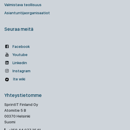
Valmistava teollisuus
Asiantuntijaorganisaatiot
Seuraa meitä
Facebook
Youtube
Linkedin
Instagram
Ite wiki
Yhteystietomme
SprintIT Finland Oy
Atomitie 5 B
00370 Helsinki
Suomi