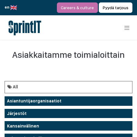
Siirry sisältöön
en
Careers & culture
Pyydä tarjous
Asiakkaitamme toimialoittain
All
Asiantuntijaorganisaatiot
Järjestöt
Kansainvälinen