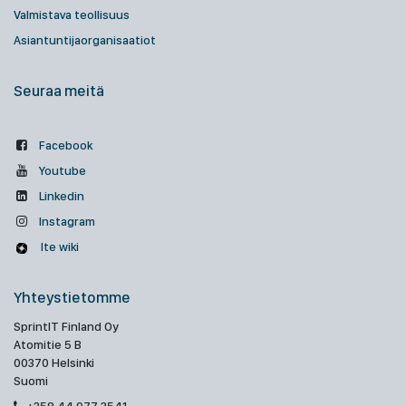
Valmistava teollisuus
Asiantuntijaorganisaatiot
Seuraa meitä
Facebook
Youtube
Linkedin
Instagram
Ite wiki
Yhteystietomme
SprintIT Finland Oy
Atomitie 5 B
00370 Helsinki
Suomi