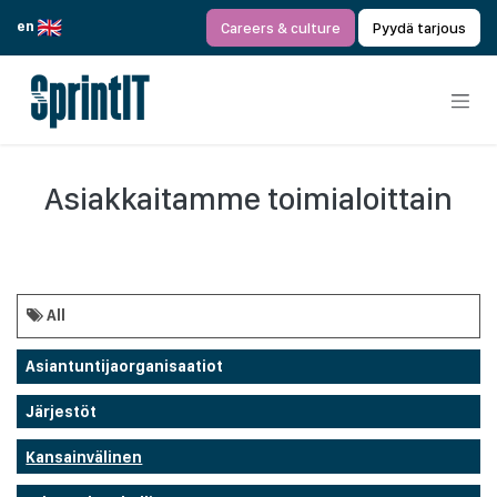
Siirry sisältöön
en
Careers & culture
Pyydä tarjous
Asiakkaitamme toimialoittain
All
Asiantuntijaorganisaatiot
Järjestöt
Kansainvälinen