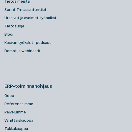
Tietoa meistä
SprintIT:n asiantuntijat
Urasivut ja avoimet työpaikat
Tietosuoja
Blogi
Kasvun työkalut -podcast
Demot ja webinaarit
ERP-toiminnanohjaus
Odoo
Referenssimme
Palvelumme
Vähittäiskauppa
Tukkukauppa