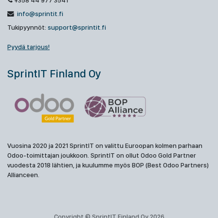
+358 44 977 3541
info@sprintit.fi
Tukipyynnöt:
support@sprintit.fi
Pyydä tarjous!
SprintIT Finland Oy
Vuosina 2020 ja 2021 SprintIT on valittu Euroopan kolmen parhaan
Odoo-toimittajan joukkoon. SprintIT on ollut Odoo Gold Partner
vuodesta 2018 lähtien, ja kuulumme myös BOP (Best Odoo Partners)
Allianceen.
Copyright © SprintIT Finland Oy 2026