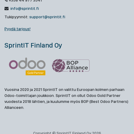
+358 44 977 3541
info@sprintit.fi
Tukipyynnöt:
support@sprintit.fi
Pyydä tarjous!
SprintIT Finland Oy
Vuosina 2020 ja 2021 SprintIT on valittu Euroopan kolmen parhaan
Odoo-toimittajan joukkoon. SprintIT on ollut Odoo Gold Partner
vuodesta 2018 lähtien, ja kuulumme myös BOP (Best Odoo Partners)
Allianceen.
Copyright © SprintIT Finland Oy 2026