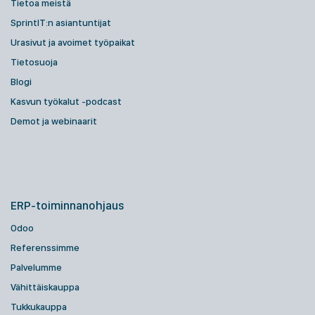
Tietoa meistä
SprintIT:n asiantuntijat
Urasivut ja avoimet työpaikat
Tietosuoja
Blogi
Kasvun työkalut -podcast
Demot ja webinaarit
ERP-toiminnanohjaus
Odoo
Referenssimme
Palvelumme
Vähittäiskauppa
Tukkukauppa