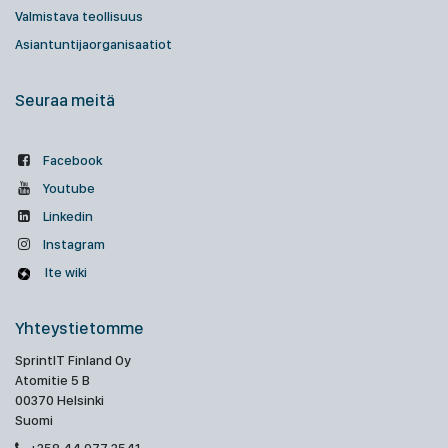
Valmistava teollisuus
Asiantuntijaorganisaatiot
Seuraa meitä
Facebook
Youtube
Linkedin
Instagram
Ite wiki
Yhteystietomme
SprintIT Finland Oy
Atomitie 5 B
00370 Helsinki
Suomi