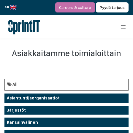
Siirry sisältöön
en
Careers & culture
Pyydä tarjous
Asiakkaitamme toimialoittain
All
Asiantuntijaorganisaatiot
Järjestöt
Kansainvälinen