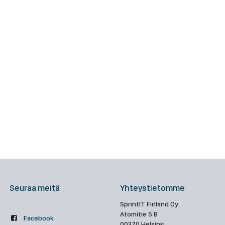
Seuraa meitä
Yhteystietomme
SprintIT Finland Oy
Atomitie 5 B
Facebook
00370 Helsinki