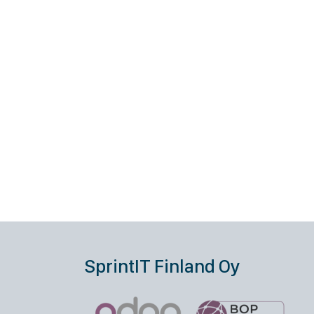
SprintIT Finland Oy