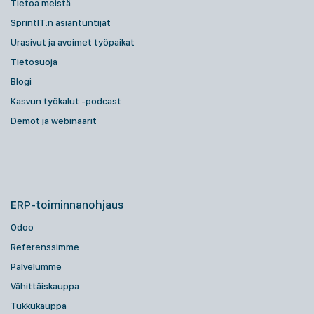
Tietoa meistä
SprintIT:n asiantuntijat
Urasivut ja avoimet työpaikat
Tietosuoja
Blogi
Kasvun työkalut -podcast
Demot ja webinaarit
ERP-toiminnanohjaus
Odoo
Referenssimme
Palvelumme
Vähittäiskauppa
Tukkukauppa