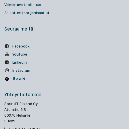
Valmistava teollisuus
Asiantuntijaorganisaatiot
Seuraa meitä
Facebook
Youtube
Linkedin
Instagram
Ite wiki
Yhteystietomme
SprintIT Finland Oy
Atomitie 5 B
00370 Helsinki
Suomi