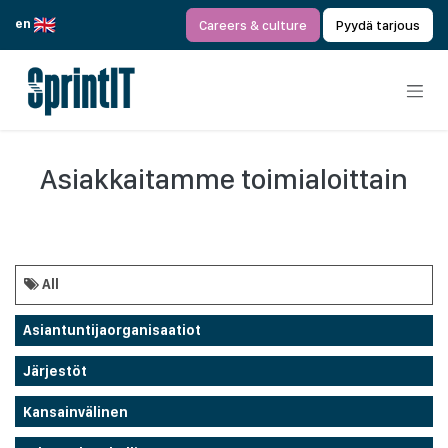
Siirry sisältöön
en
Careers & culture
Pyydä tarjous
Asiakkaitamme toimialoittain
All
Asiantuntijaorganisaatiot
Järjestöt
Kansainvälinen