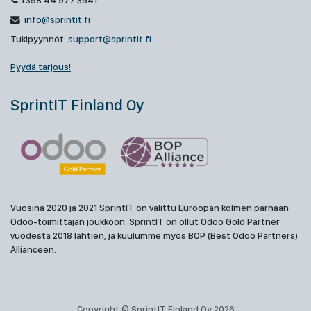
+358 44 977 3541
info@sprintit.fi
Tukipyynnöt:
support@sprintit.fi
Pyydä tarjous!
SprintIT Finland Oy
Vuosina 2020 ja 2021 SprintIT on valittu Euroopan kolmen parhaan
Odoo-toimittajan joukkoon. SprintIT on ollut Odoo Gold Partner
vuodesta 2018 lähtien, ja kuulumme myös BOP (Best Odoo Partners)
Allianceen.
Copyright © SprintIT Finland Oy 2026